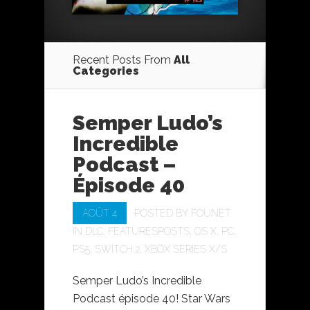
Recent Posts From
All
Categories
Semper Ludo’s
Incredible
Podcast –
Épisode 40
AOÛT 4
POSTED BY
FOUNET
IN
DLC
,
FEATURESPOSTS
,
OS X
,
PC
,
PS5
,
SWITCH 2
,
XBOX SERIES X/S
Semper Ludo’s Incredible
Podcast épisode 40! Star Wars