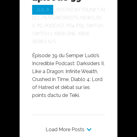
JUIL 6
POSTED BY
FOUNET
IN
DLC
,
FEATURESPOSTS
,
NEWS
,
OS
X
,
PC
,
PODCAST
,
PS4
,
PS5
,
SWITCH
,
SWITCH 2
,
XBOX ONE
,
XBOX
SERIES X/S
Épisode 39 du Semper Ludo’s
Incredible Podcast: Darksiders II,
⁠Like a Dragon: Infinite Wealth⁠,
Crushed in Time, ⁠Diablo 4: Lord
of Hatred et débat sur les
points d’actu de Teiki.
Load More Posts