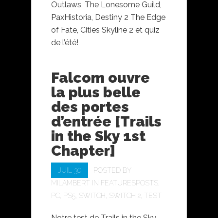
Outlaws⁠, ⁠The Lonesome Guild⁠,
⁠PaxHistoria, ⁠Destiny 2 The Edge
of Fate, ⁠Cities Skyline 2 et quiz
de l’été!
Falcom ouvre
la plus belle
des portes
d’entrée [Trails
in the Sky 1st
Chapter]
JUIL 30
POSTED BY
MILAMBERT
IN
FEATURESPOSTS
,
PC
,
PS5
,
SWITCH
,
SWITCH 2
,
TEST
Notre test de Trails in the Sky