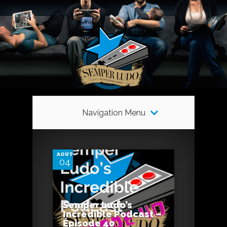
Navigation Menu
0
AOÛT
04
Semper Ludo’s
0
Incredible Podcast –
Épisode 40