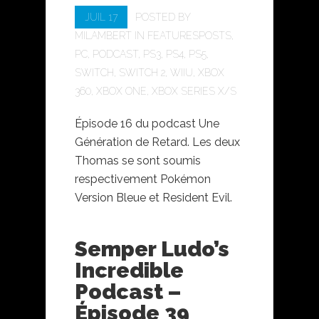
JUIL 17
POSTED BY
MILAMBERT
IN
FEATURESPOSTS
,
PC
,
PODCAST
,
PS3
,
PS4
,
PS5
,
SWITCH
,
SWITCH 2
,
WIIU
,
XBOX
360
,
XBOX ONE
,
XBOX SERIES X/S
Épisode 16 du podcast Une
Génération de Retard. Les deux
Thomas se sont soumis
respectivement Pokémon
Version Bleue et Resident Evil.
Semper Ludo’s
Incredible
Podcast –
Épisode 39