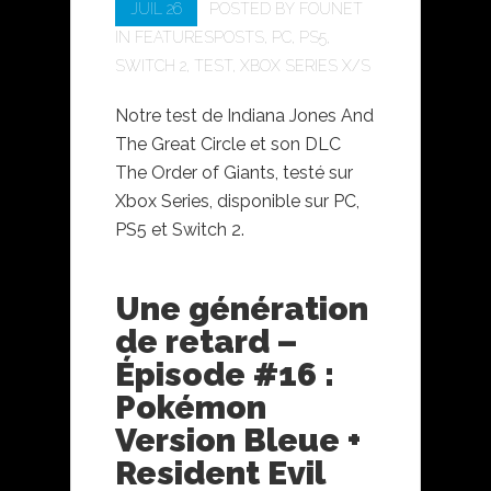
JUIL 26
POSTED BY
FOUNET
IN
FEATURESPOSTS
,
PC
,
PS5
,
SWITCH 2
,
TEST
,
XBOX SERIES X/S
Notre test de Indiana Jones And
The Great Circle et son DLC
The Order of Giants, testé sur
Xbox Series, disponible sur PC,
PS5 et Switch 2.
Une génération
de retard –
Épisode #16 :
Pokémon
Version Bleue +
Resident Evil