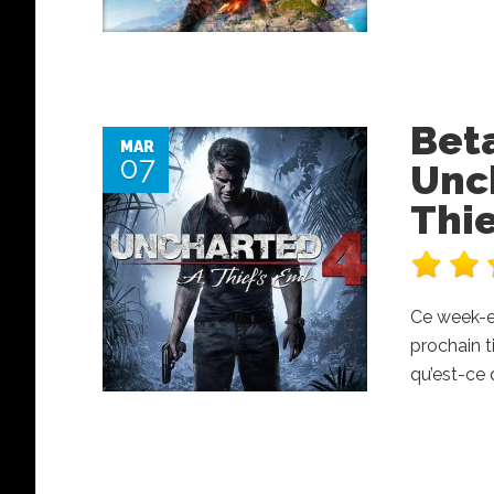
Bet
MAR
07
Unch
Thie
Ce week-en
prochain t
qu’est-ce 