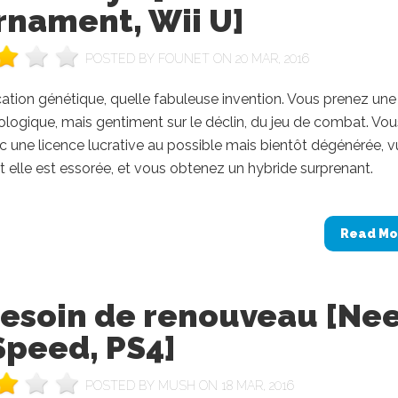
rnament, Wii U]
POSTED BY
FOUNET
ON 20 MAR, 2016
ation génétique, quelle fabuleuse invention. Vous prenez une
logique, mais gentiment sur le déclin, du jeu de combat. Vou
 une licence lucrative au possible mais bientôt dégénérée, v
 elle est essorée, et vous obtenez un hybride surprenant.
Read Mo
besoin de renouveau [Ne
Speed, PS4]
POSTED BY
MUSH
ON 18 MAR, 2016