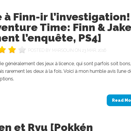
 à Finn-ir l’investigation!
enture Time: Finn & Jak
ent l’enquête, PS4]
POSTED BY
MARSOUIN
ON 23 MAR, 2016
e généralement des jeux à licence, qui sont parfois soit bons,
ais rarement les deux à la fois. Voici à mon humble avis l’une 
ptions.
Read Mo
en et Ryu [Pokkén