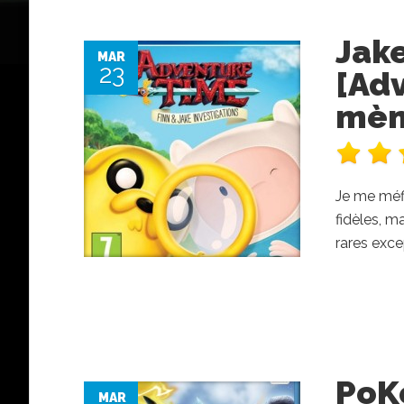
Jake
MAR
23
[Adv
mèn
Je me méfi
fidèles, m
rares exce
PoK
MAR