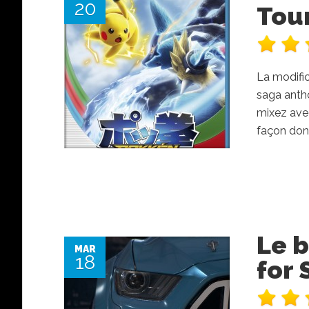
20
Tou
La modific
saga antho
mixez avec
façon dont
Le 
MAR
18
for 