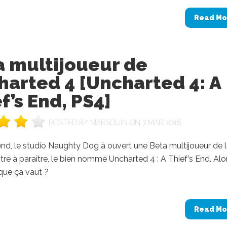
Read Mo
a multijoueur de
arted 4 [Uncharted 4: A
f’s End, PS4]
POSTED BY
MARSOUIN
ON 7 MAR, 2016
d, le studio Naughty Dog à ouvert une Beta multijoueur de l
itre à paraître, le bien nommé Uncharted 4 : A Thief’s End. Alor
que ça vaut ?
Read Mo