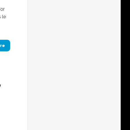
for
 le
re
.