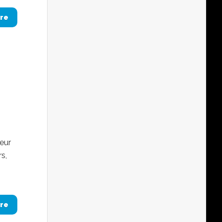
re
eur
s,
re