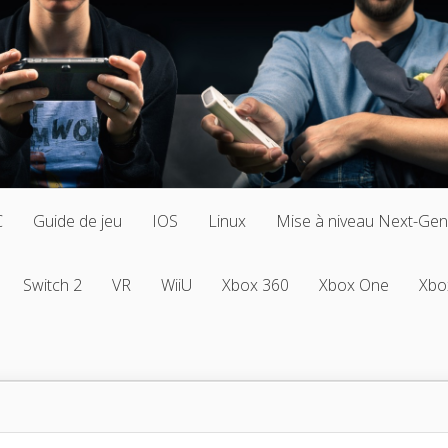
C
Guide de jeu
IOS
Linux
Mise à niveau Next-Gen
Switch 2
VR
WiiU
Xbox 360
Xbox One
Xbo