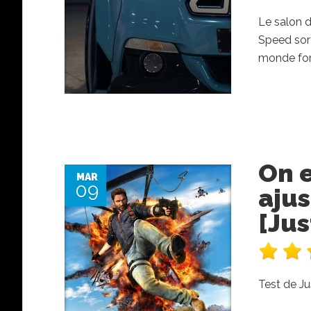
Le salon d
Speed sort
monde for
On e
MAR
09
ajus
[Jus
Test de Ju