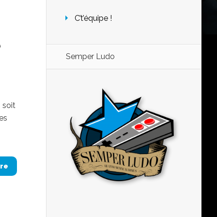
C’t’équipe !
e
Semper Ludo
 soit
des
re