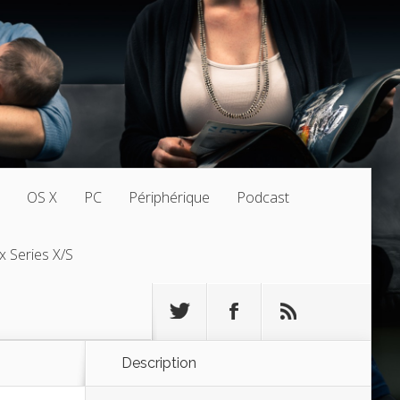
OS X
PC
Périphérique
Podcast
x Series X/S
Description