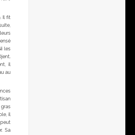
l fit
uite,
leurs
pensé
i les
jent.
t, il
au au
ances
tisan
 gras
e, il
 peut
r. Sa