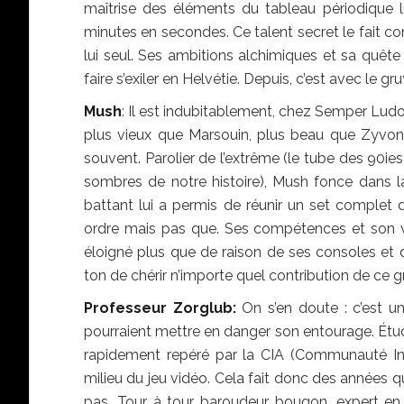
maîtrise des éléments du tableau périodique l
minutes en secondes. Ce talent secret le fait 
lui seul. Ses ambitions alchimiques et sa quête
faire s’exiler en Helvétie. Depuis, c’est avec le g
Mush
: Il est indubitablement, chez Semper Ludo,
plus vieux que Marsouin, plus beau que Zyvon pl
souvent. Parolier de l’extrême (le tube des 90ies 
sombres de notre histoire), Mush fonce dans 
battant lui a permis de réunir un set complet 
ordre mais pas que. Ses compétences et son v
éloigné plus que de raison de ses consoles et
ton de chérir n’importe quel contribution de ce
Professeur Zorglub:
On s’en doute : c’est 
pourraient mettre en danger son entourage. Étudia
rapidement repéré par la CIA (Communauté Intr
milieu du jeu vidéo. Cela fait donc des années qu’il
pas. Tour à tour baroudeur bougon, expert en