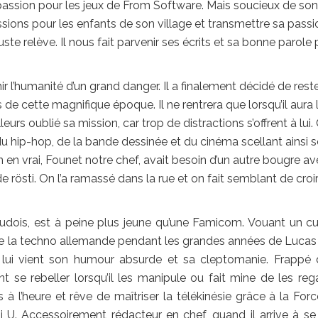
 passion pour les jeux de From Software. Mais soucieux de son
ions pour les enfants de son village et transmettre sa passion
buste relève. Il nous fait parvenir ses écrits et sa bonne parole 
venir l’humanité d’un grand danger. Il a finalement décidé de rest
de cette magnifique époque. Il ne rentrera que lorsqu’il aura l
ailleurs oublié sa mission, car trop de distractions s’offrent à lui.
 du hip-hop, de la bande dessinée et du cinéma scellant ainsi 
n en vrai, Founet notre chef, avait besoin d’un autre bougre a
 rösti. On l’a ramassé dans la rue et on fait semblant de croi
audois, est à peine plus jeune qu’une Famicom. Vouant un cu
de la techno allemande pendant les grandes années de Lucas 
lui vient son humour absurde et sa cleptomanie. Frappé 
se rebeller lorsqu’il les manipule ou fait mine de les rega
 l’heure et rêve de maîtriser la télékinésie grâce à la Forc
ii U. Accessoirement rédacteur en chef, quand il arrive à se 