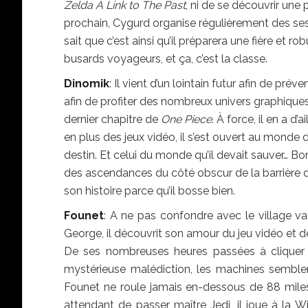
Zelda A Link to The Past
, ni de se découvrir une
prochain, Cygurd organise régulièrement des sess
sait que c’est ainsi qu’il préparera une fière et ro
busards voyageurs, et ça, c’est la classe.
Dinomik
: Il vient d’un lointain futur afin de pré
afin de profiter des nombreux univers graphiques 
dernier chapitre de
One Piece
. À force, il en a d’
en plus des jeux vidéo, il s’est ouvert au monde
destin. Et celui du monde qu’il devait sauver… Bo
des ascendances du côté obscur de la barrière de
son histoire parce qu’il bosse bien.
Founet
: A ne pas confondre avec le village v
George, il découvrit son amour du jeu vidéo et 
De ses nombreuses heures passées à cliquer 
mystérieuse malédiction, les machines semblent 
Founet ne roule jamais en-dessous de 88 miles à
attendant de passer maître Jedi, il joue à la W