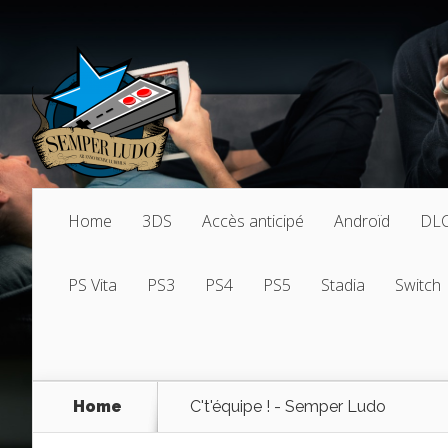
Home
3DS
Accès anticipé
Androïd
DL
PS Vita
PS3
PS4
PS5
Stadia
Switch
Home
C't'équipe ! - Semper Ludo