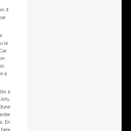
. Il
par
er
u le
 Car
son
vec
re à
lte à
Arts.
d’une
rder.
e. En
faire