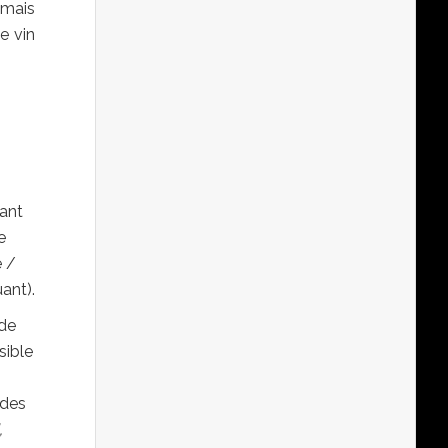
 mais
e vin
uant
e
e /
ant).
 de
sible
 des
,