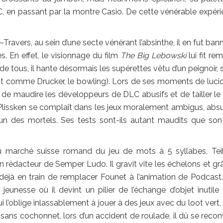
 en passant par la montre Casio. De cette vénérable expéri
ravers, au sein d’une secte vénérant l’absinthe, il en fut banni
es. En effet, le visionnage du film
The Big Lebowski
lui fit re
 tous, il hante désormais les supérettes vêtu d’un peignoir, s
nt comme Drucker, le bowling). Lors de ses moments de lucidit
de maudire les développeurs de DLC abusifs et de tailler le
 Plissken se complaît dans les jeux moralement ambigus, abs
n des mortels. Ses tests sont-ils autant maudits que son 
u marché suisse romand du jeu de mots à 5 syllabes, Teik
 rédacteur de Semper Ludo. Il gravit vite les échelons et gr
déjà en train de remplacer Founet à l’animation de Podcast
eunesse où il devint un pilier de l’échange d’objet inutile
 l’oblige inlassablement à jouer à des jeux avec du loot vert, 
ans cochonnet, lors d’un accident de roulade, il dû se reconv