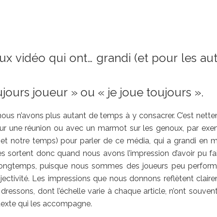
ux vidéo qui ont… grandi (et pour les au
jours joueur » ou « je joue toujours ».
nous n’avons plus autant de temps à y consacrer. C’est nett
our une réunion ou avec un marmot sur les genoux, par exe
(et notre temps) pour parler de ce média, qui a grandi en
 sortent donc quand nous avons l’impression d’avoir pu fai
oooongtemps, puisque nous sommes des joueurs peu perform
bjectivité. Les impressions que nous donnons reflètent clair
dressons, dont l’échelle varie à chaque article, n’ont souven
 texte qui les accompagne.