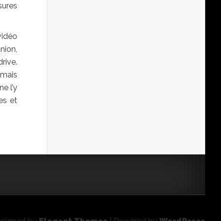
sures
vidéo
nion,
rive.
amais
e l’y
es et