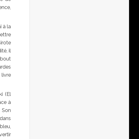
ence,
 à la
mettre
irote
é, il
 bout
urdes
livre
i (El
âce à
. Son
 dans
bleu,
ertir