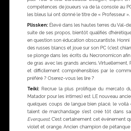
compétences de joueurs va de la console au PC,
les bleus lui ont donné le titre de « Professeur ».
Plissken:
Élevé dans les hautes terres du Val-de-T
suite de ses propos, bientôt qualifiés d’hérétiqu
en question son éducation obscurantiste. Honni de
des russes blancs et joue sur son PC (c’est chia
se plonge dans les écrits du Necronomicon afin 
de gras avec les grands anciens. Virtuellement,
et difficilement compréhensibles par le commu
préféré ? Oserez-vous les lire ?
Teiki:
Recrue la plus prolifique du mercato d
Matador pour les intimes) est LE nouveau ancien
quelques coups de langue bien placé, le voilà 
talent de marchandage s’est créé tôt dans sa j
Everquest
. C’est certainement cet événement qui
violet et orange. Ancien champion de pétanque s