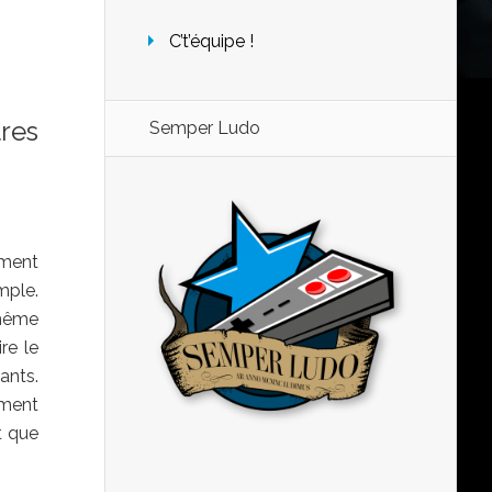
C’t’équipe !
tres
Semper Ludo
ement
mple.
 même
re le
ants.
ement
t que