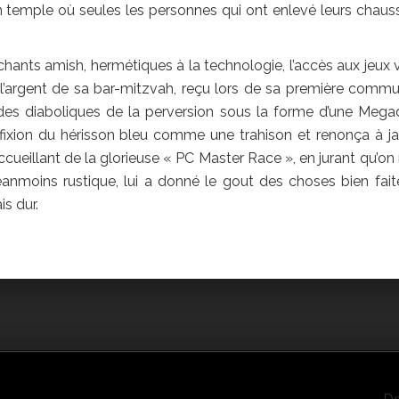
n temple où seules les personnes qui ont enlevé leurs chaus
chants amish, hermétiques à la technologie, l’accès aux jeux 
nt l’argent de sa bar-mitzvah, reçu lors de sa première commu
des diaboliques de la perversion sous la forme d’une Megad
fixion du hérisson bleu comme une trahison et renonça à j
ccueillant de la glorieuse « PC Master Race », en jurant qu’on n
anmoins rustique, lui a donné le gout des choses bien fait
is dur.