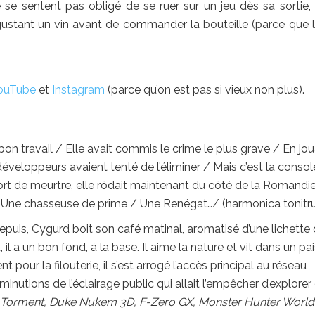
e sentent pas obligé de se ruer sur un jeu dès sa sortie,
ustant un vin avant de commander la bouteille (parce que l
ouTube
et
Instagram
(parce qu’on est pas si vieux non plus).
 bon travail / Elle avait commis le crime le plus grave / En jo
éveloppeurs avaient tenté de l’éliminer / Mais c’est la consol
tort de meurtre, elle rôdait maintenant du côté de la Romandi
i / Une chasseuse de prime / Une Renégat…/ (harmonica tonitru
 Depuis, Cygurd boit son café matinal, aromatisé d’une lichette
il a un bon fond, à la base. Il aime la nature et vit dans un pai
 pour la filouterie, il s’est arrogé l’accès principal au réseau
inutions de l’éclairage public qui allait l’empêcher d’explorer
Torment, Duke Nukem 3D, F-Zero GX, Monster Hunter World