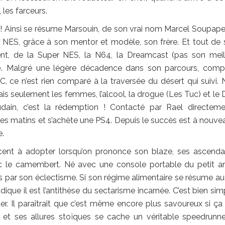
 les farceurs.
Ainsi se résume Marsouin, de son vrai nom Marcel Soupape. I
 NES, grâce à son mentor et modèle, son frère. Et tout de s
ment, de la Super NES, la N64, la Dreamcast (pas son meil
60. Malgré une légère décadence dans son parcours, com
ce n’est rien comparé à la traversée du désert qui suivi. N
mais seulement les femmes, l’alcool, la drogue (Les Tuc) et le D
oudain, c’est la rédemption ! Contacté par Rael directemen
 les matins et s’achète une PS4. Depuis le succès est à nouve
.
accent à adopter lorsqu’on prononce son blaze, ses ascend
c le camembert. Né avec une console portable du petit ar
is par son éclectisme. Si son régime alimentaire se résume au
que il est l’antithèse du sectarisme incarnée. C’est bien simpl
er. Il paraîtrait que c’est même encore plus savoureux si ça
e et ses allures stoïques se cache un véritable speedrunne