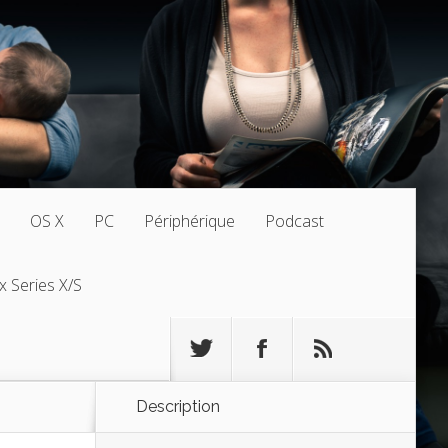
OS X
PC
Périphérique
Podcast
x Series X/S
Description