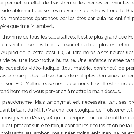
ui permet en effet de transformer les heures en minutes e
considérablement baisser les moyennes de « How Long to Bea
 de montagnes épargnées par les étés caniculaires ont fini p
ruyère que rime Milambert.
 l’homme de tous les superlatives. Il est le plus grand que Fo
us riche que ces trois-là réuni et surtout plus en retard a
Au pied de la lettre, c’est lui), Guitare-héros à ses heures (le
la vie tel une locomotive humaine. Une enfance menée ta
de capacités vidéo-ludique (tout matériel confondu) de pre
aste champ d’expertise dans de multiples domaines le tie
 de son PC… Malheureusement pour nous tous. Il est donc d
 grand homme si vous parvenez à mettre la main dessus.
un pseudonyme. Mais l’anonymat est nécessaire, tant ses p
nt brillant du M.I.T. (Marché Iconologique de Troistorrents), i
ansigeante d’Analyse) qui lui propose un poste infiltré da
 est présent sur le terrain, il connait les ficelles et on ne la lu
 croissants au jambon, mais néanmoins épicurien, sa palet