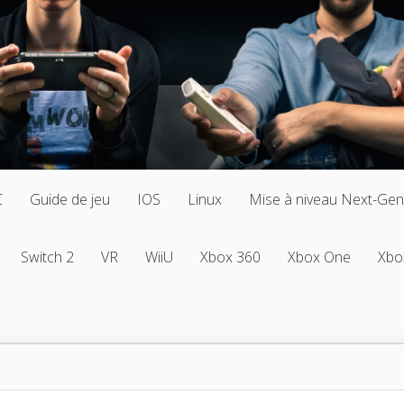
C
Guide de jeu
IOS
Linux
Mise à niveau Next-Gen
Switch 2
VR
WiiU
Xbox 360
Xbox One
Xbo