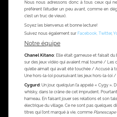
Nous nous adressons donc à tous ceux qui ne s
préfèrent l’étudier un peu avant, comme en dég
c’est un truc de vieux).
Soyez les bienvenus et bonne lecture!
Suivez nous également sur
Facebook,
Twitter
,
Y
Notre équipe
Chanel Kitano
: Elle était gameuse et faisait du
sur des jeux vidéo qui avaient mal tourné / Les d
qu’elle aimait qui avait été touchée / Accusé à 
Une hors-la-loi poursuivant les jeux hors-la-lo
Cygurd
: Un jour, quelqu’un l’a appelé « Cygy ».
whisky, dans le crâne de cet imprudent. Pourtant, 
hameau. En faisant jouer ses relations et son talent
électrique du village. Ce ne sont pas quelques dim
titres qui l’ont marqué à vie, comme
Planescape 