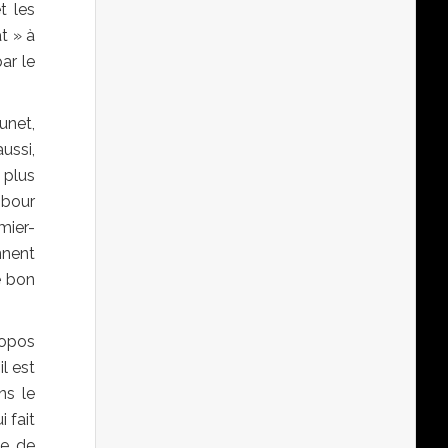
t les
t » à
ar le
unet,
ussi,
s plus
mbour
mier-
nnent
e bon
ropos
l est
ns le
i fait
te de