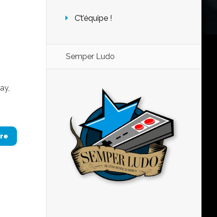
C’t’équipe !
Semper Ludo
ay,
re