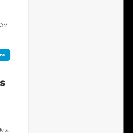
-COM
re
’s
e la