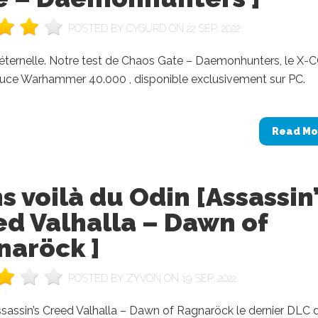
POSTED BY
CYGURD
ON 22 SEP, 2022
 éternelle. Notre test de Chaos Gate – Daemonhunters, le X
sauce Warhammer 40.000 , disponible exclusivement sur PC.
Read Mo
s voilà du Odin [Assassin
d Valhalla – Dawn of
naröck ]
POSTED BY
ZYVON
ON 19 SEP, 2022
sassin’s Creed Valhalla – Dawn of Ragnaröck le dernier DLC d