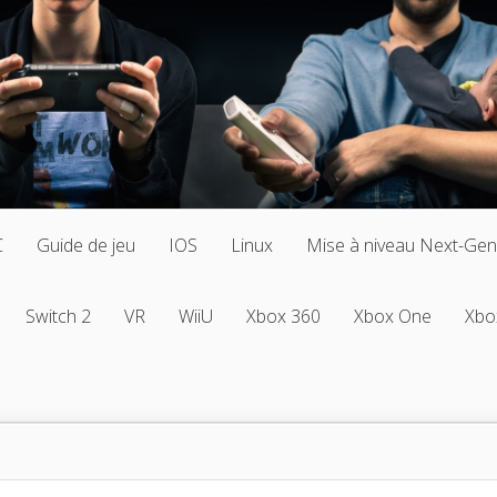
C
Guide de jeu
IOS
Linux
Mise à niveau Next-Gen
Switch 2
VR
WiiU
Xbox 360
Xbox One
Xbo