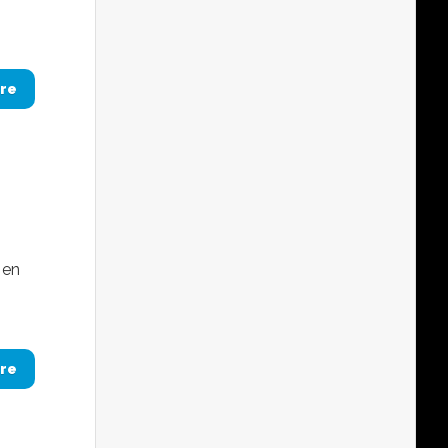
re
 en
re