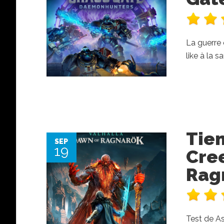
La guerre
like à la 
Tien
SEP
19
Cree
Rag
Test de As