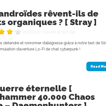
androïdes rêvent-ils de
s organiques ? [ Stray ]
POSTED BY
TEIKI
ON 30 SEP, 2022
 détendre et ronronner d’allégresse grâce à notre test de Str
simulation d’aventure Lo-Fi de chat cyberpunk !
Read Mo
uerre éternelle [
hammer 40.000 Chaos
e – Daemonhunters ]