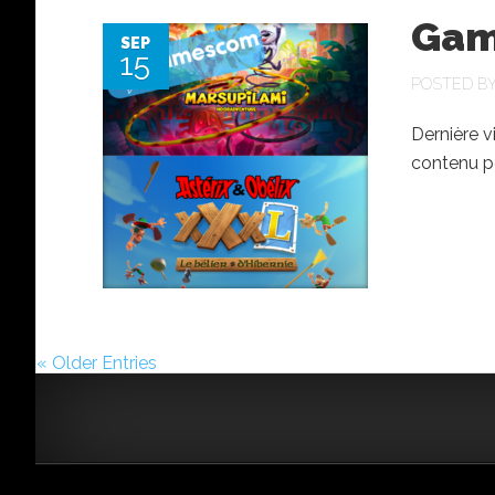
Gam
SEP
15
POSTED B
Dernière 
contenu po
« Older Entries