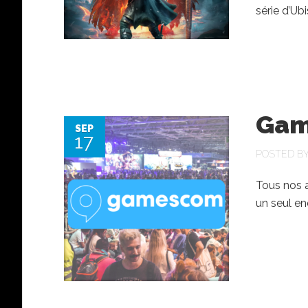
série d’Ubi
Gam
SEP
17
POSTED B
Tous nos 
un seul en