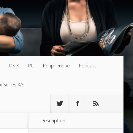
OS X
PC
Périphérique
Podcast
x Series X/S
Description