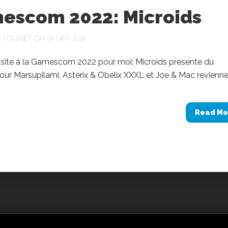
escom 2022: Microids
Y
FOUNET
ON 15 SEP, 2022
visite à la Gamescom 2022 pour moi: Microids présente du
ur Marsupilami, Astérix & Obélix XXXL et Joe & Mac revienne
Read Mo