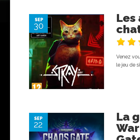
Les 
SEP
30
chat
Venez vous
le jeu de 
La g
SEP
22
War
Gat