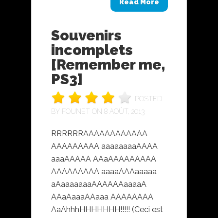
Read More
Souvenirs
incomplets
[Remember me,
PS3]
POSTED
BY
FOUNET
ON 8 AOÛT, 2013
RRRRRRAAAAAAAAAAAA
AAAAAAAAA aaaaaaaaAAAA
aaaAAAAA AAaAAAAAAAAA
AAAAAAAAA aaaaAAAaaaaa
aAaaaaaaaAAAAAAaaaaA
AAaAaaaAAaaa AAAAAAAA
AaAhhhHHHHHHH!!!!! (Ceci est