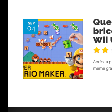
Quel
SEP
04
bric
Wii 
Après la p
même gran