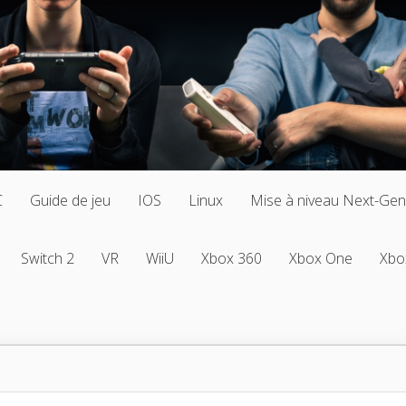
C
Guide de jeu
IOS
Linux
Mise à niveau Next-Gen
Switch 2
VR
WiiU
Xbox 360
Xbox One
Xbo