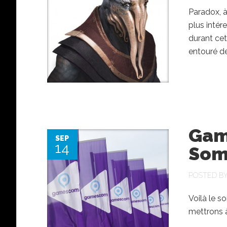
Paradox, à
plus intér
durant cet
entouré de
Gam
SEP
14
Som
POSTED B
Voilà le 
mettrons à