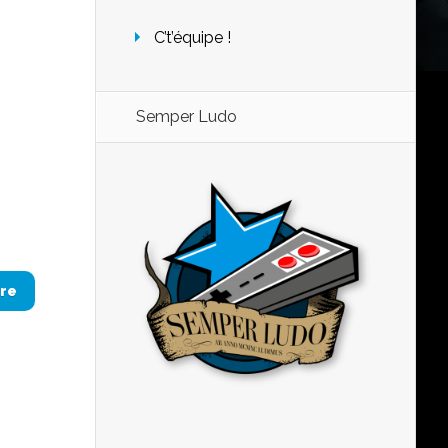
C’t’équipe !
Semper Ludo
re