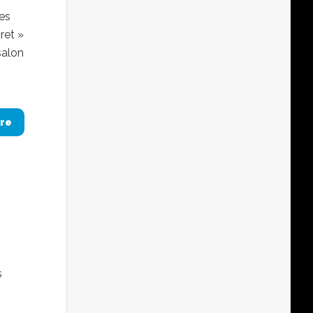
les
ret »
salon
re
s