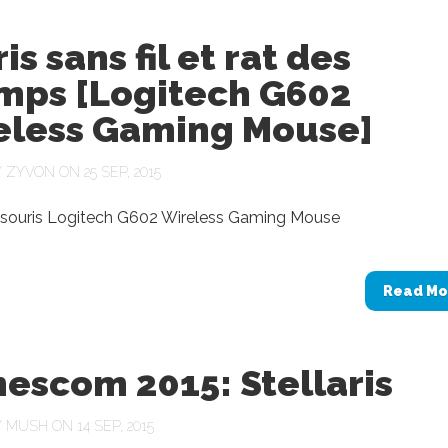
is sans fil et rat des
mps [Logitech G602
eless Gaming Mouse]
Y
ZYVON
ON 25 SEP, 2015
a souris Logitech G602 Wireless Gaming Mouse
Read Mo
escom 2015: Stellaris
Y
MUSH
ON 14 SEP, 2015