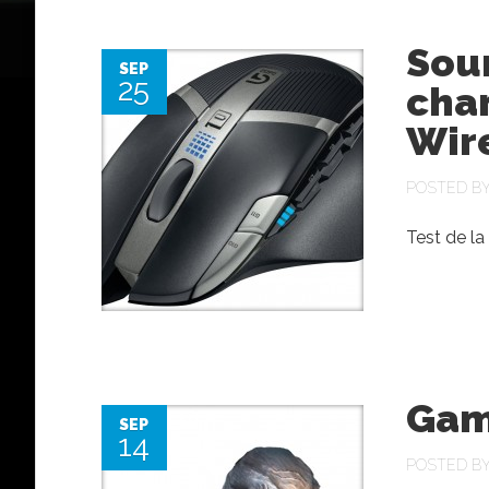
Sour
SEP
25
cha
Wir
POSTED B
Test de l
Gam
SEP
14
POSTED B