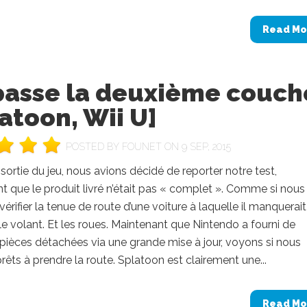
Read Mo
passe la deuxième couch
atoon, Wii U]
POSTED BY
FOUNET
ON 9 SEP, 2015
 sortie du jeu, nous avions décidé de reporter notre test,
t que le produit livré n’était pas « complet ». Comme si nous
vérifier la tenue de route d’une voiture à laquelle il manquerait
 le volant. Et les roues. Maintenant que Nintendo a fourni de
pièces détachées via une grande mise à jour, voyons si nous
ts à prendre la route. Splatoon est clairement une...
Read Mo