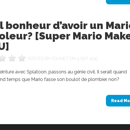
 bonheur d’avoir un Mari
oleur? [Super Mario Make
U]
POSTED BY
FOUNET
ON 4 SEP, 2015
einture avec Splatoon, passons au génie civil. Il serait quand
d temps que Mario fasse son boulot de plombier, non?
Read Mo