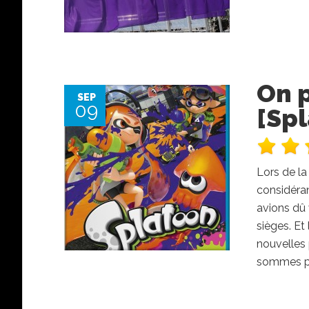
On 
SEP
09
[Spl
Lors de la
considéran
avions dû 
sièges. Et
nouvelles 
sommes prê