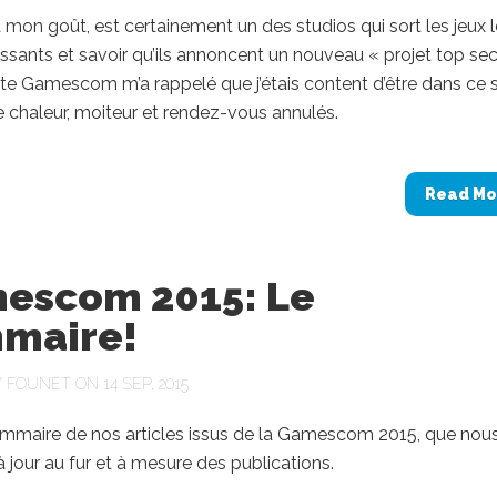
 mon goût, est certainement un des studios qui sort les jeux 
essants et savoir qu’ils annoncent un nouveau « projet top sec
te Gamescom m’a rappelé que j’étais content d’être dans ce 
 chaleur, moiteur et rendez-vous annulés.
Read Mo
escom 2015: Le
maire!
Y
FOUNET
ON 14 SEP, 2015
sommaire de nos articles issus de la Gamescom 2015, que nou
 jour au fur et à mesure des publications.