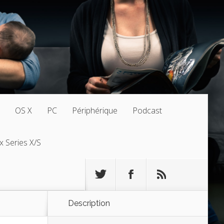
OS X
PC
Périphérique
Podcast
x Series X/S
Description