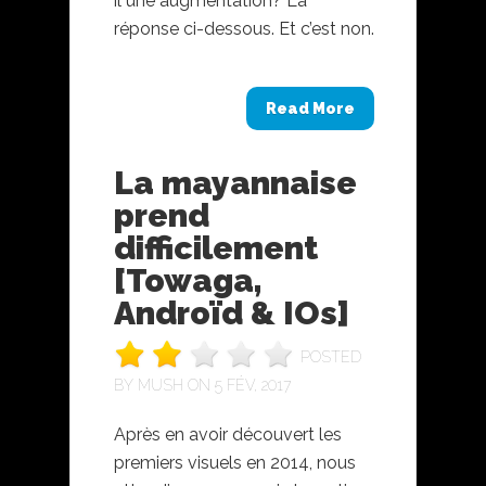
il une augmentation? La
réponse ci-dessous. Et c’est non.
Read More
La mayannaise
prend
difficilement
[Towaga,
Androïd & IOs]
POSTED
BY
MUSH
ON 5 FÉV, 2017
Après en avoir découvert les
premiers visuels en 2014, nous