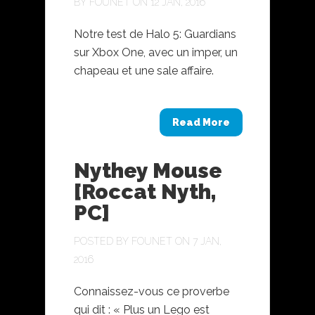
BY
FOUNET
ON 12 JAN, 2016
Notre test de Halo 5: Guardians
sur Xbox One, avec un imper, un
chapeau et une sale affaire.
Read More
Nythey Mouse
[Roccat Nyth,
PC]
POSTED BY
FOUNET
ON 7 JAN,
2016
Connaissez-vous ce proverbe
qui dit : « Plus un Lego est