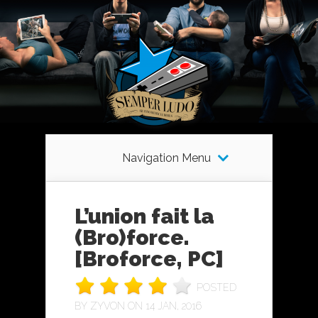
Navigation Menu
L’union fait la
(Bro)force.
[Broforce, PC]
POSTED
BY
ZYVON
ON 14 JAN, 2016