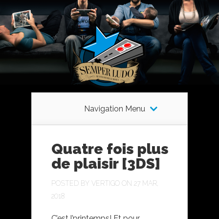
Navigation Menu
Quatre fois plus
de plaisir [3DS]
POSTED BY
VERTIGO
ON 27 MAR,
2018
C’est l’printemps! Et pour