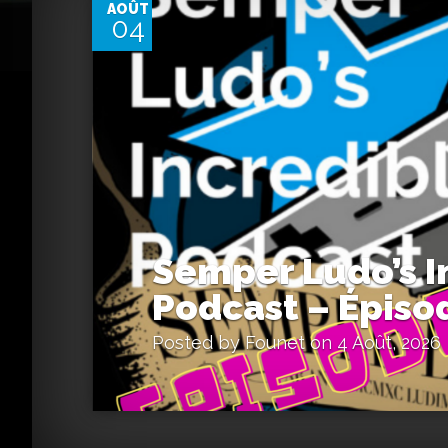
AOÛT
04
Semper Ludo’s I
Podcast – Épiso
Posted by
Founet
on 4 Août, 2026