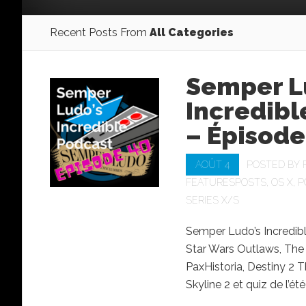
Recent Posts From
All Categories
Semper L
Incredibl
– Épisode
AOÛT 4
POSTED BY
FEATURESPOSTS
,
OS X
,
P
SERIES X/S
Semper Ludo’s Incredib
Star Wars Outlaws⁠, ⁠Th
⁠PaxHistoria, ⁠Destiny 2 
Skyline 2 et quiz de l’été