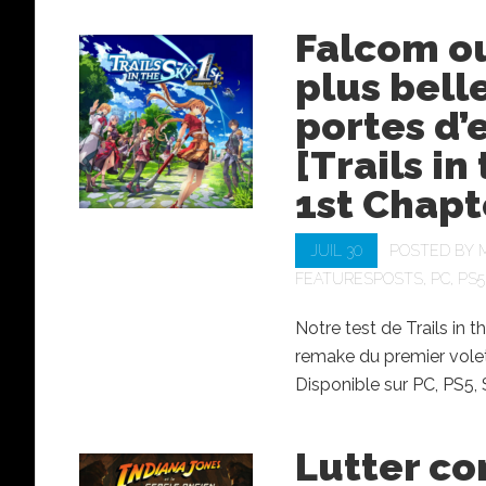
Falcom ou
plus bell
portes d’
[Trails in
1st Chapt
JUIL 30
POSTED BY
FEATURESPOSTS
,
PC
,
PS5
Notre test de Trails in t
remake du premier vole
Disponible sur PC, PS5, 
Lutter co