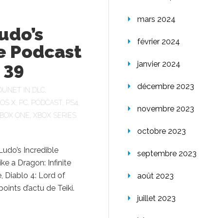
mars 2024
udo’s
février 2024
e Podcast
 39
janvier 2024
décembre 2023
OUNET
IN
DLC
,
OS X
,
PC
,
PODCAST
,
PS4
,
novembre 2023
BOX ONE
,
XBOX SERIES
octobre 2023
udo’s Incredible
septembre 2023
ike a Dragon: Infinite
, ⁠Diablo 4: Lord of
août 2023
oints d’actu de Teiki.
juillet 2023