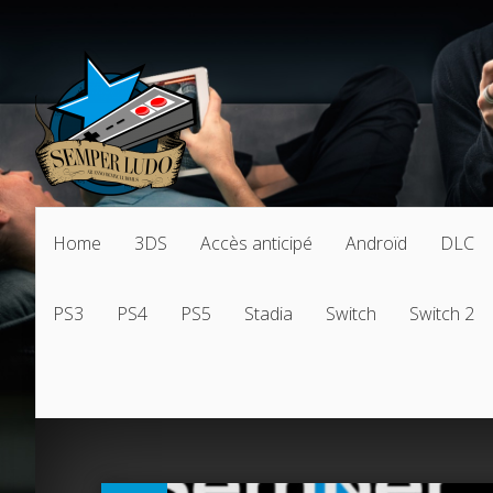
Home
3DS
Accès anticipé
Androïd
DLC
PS3
PS4
PS5
Stadia
Switch
Switch 2
0