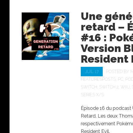
Une géné
retard – 
#16 : Po
Version B
Resident 
JUIL 17
POSTED BY
M
FEATURESPOSTS
,
PC
,
PO
SWITCH
,
SWITCH 2
,
WIIU
,
SERIES X/S
Épisode 16 du podcast 
Retard. Les deux Thom
respectivement Pokémo
Resident Evil.