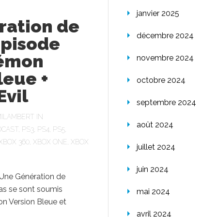
janvier 2025
ration de
décembre 2024
Épisode
kémon
novembre 2024
leue +
octobre 2024
Evil
septembre 2024
ILAMBERT
IN
août 2024
DCAST
,
PS3
,
PS4
,
PS5
,
XBOX 360
,
XBOX ONE
,
XBOX
juillet 2024
juin 2024
Une Génération de
as se sont soumis
mai 2024
n Version Bleue et
avril 2024