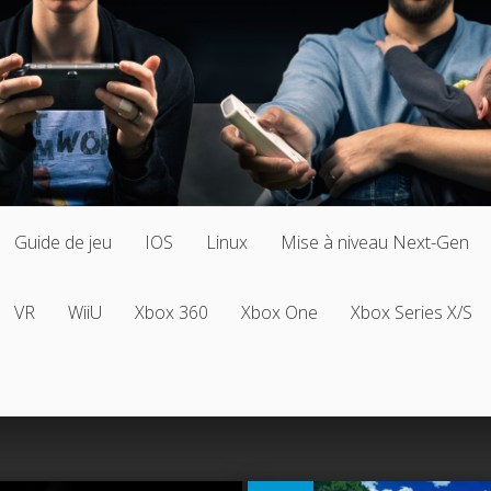
Guide de jeu
IOS
Linux
Mise à niveau Next-Gen
VR
WiiU
Xbox 360
Xbox One
Xbox Series X/S
0