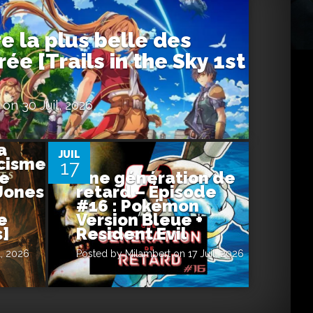
e la plus belle des
rée [Trails in the Sky 1st
on 30 Juil, 2026
0
a
JUIL
cisme
17
de
Une génération de
 Jones
retard – Épisode
#16 : Pokémon
e
Version Bleue +
s]
Resident Evil
l, 2026
Posted by
Milambert
on 17 Juil, 2026