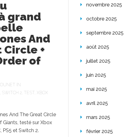
du
novembre 2025
à grand
octobre 2025
elle
septembre 2025
Jones And
 Circle +
août 2025
rder of
juillet 2025
juin 2025
FOUNET
IN
mai 2025
,
SWITCH 2
,
TEST
,
XBOX
avril 2025
ones And The Great Circle
mars 2025
 Giants, testé sur Xbox
C, PS5 et Switch 2.
février 2025