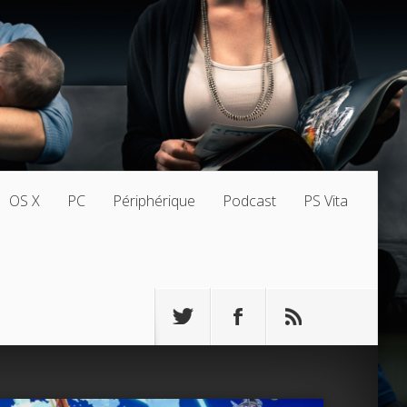
OS X
PC
Périphérique
Podcast
PS Vita