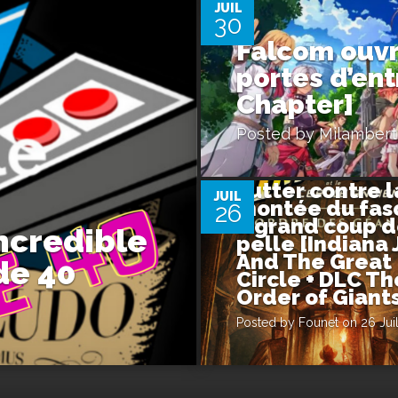
JUIL
30
Falcom ouvr
portes d’ent
Chapter]
Posted by
Milambert
0
Lutter contre l
JUIL
montée du fas
26
à grand coup 
ncredible
pelle [Indiana
And The Great
de 40
Circle + DLC Th
Order of Giant
Posted by
Founet
on 26 Jui