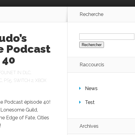
Recherche
Rechercher :
udo’s
e Podcast
 40
Raccourcis
FOUNET
IN
DLC
,
C
,
PS5
,
SWITCH 2
,
XBOX
News
le Podcast épisode 40!
Test
e Lonesome Guild⁠,
The Edge of Fate, ⁠Cities
!
Archives