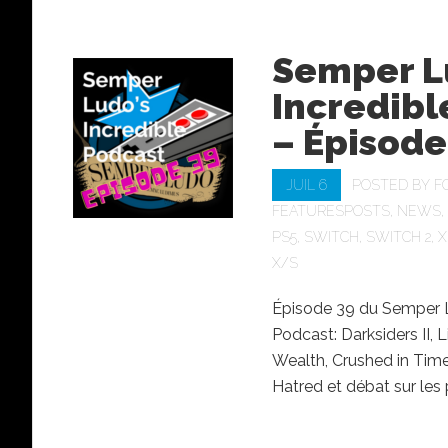
Semper L
Incredibl
– Épisode
JUIL 6
POSTED BY
F
FEATURESPOSTS
,
NEWS
,
PS5
,
SWITCH
,
SWITCH 2
,
X
X/S
Épisode 39 du Semper L
Podcast: Darksiders II, ⁠L
Wealth⁠, Crushed in Time
Hatred et débat sur les p