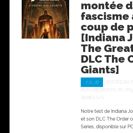
montée 
fascisme 
coup de p
[Indiana 
The Great
DLC The O
Giants]
JUIL 26
POSTED BY
FEATURESPOSTS
,
PC
,
PS5
SERIES X/S
Notre test de Indiana J
et son DLC The Order of
Series, disponible sur P