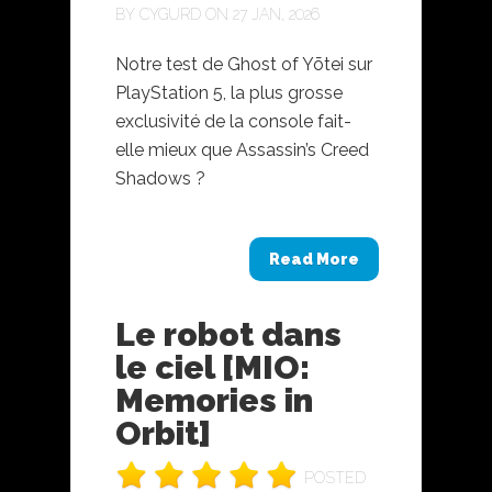
BY
CYGURD
ON 27 JAN, 2026
Notre test de Ghost of Yōtei sur
PlayStation 5, la plus grosse
exclusivité de la console fait-
elle mieux que Assassin’s Creed
Shadows ?
Read More
Le robot dans
le ciel [MIO:
Memories in
Orbit]
POSTED