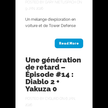
POSTED BY
GARY NIETLISPACH
ON
9 JAN, 2026
Un mélange d’exploration en
voiture et de Tower Defense
Read More
Une génération
de retard –
Épisode #14 :
Diablo 2 +
Yakuza 0
POSTED BY
CYGURD
ON 6 JAN,
2026