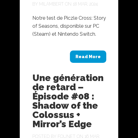
BY
MILAMBERT
ON 18 MAR, 2024
Notre test de Piczle Cross: Story
of Seasons, disponible sur PC
(Steam) et Nintendo Switch.
Read More
Une génération
de retard –
Épisode #08 :
Shadow of the
Colossus +
Mirror’s Edge
POSTED BY
FOUNET
ON 16 MAR,