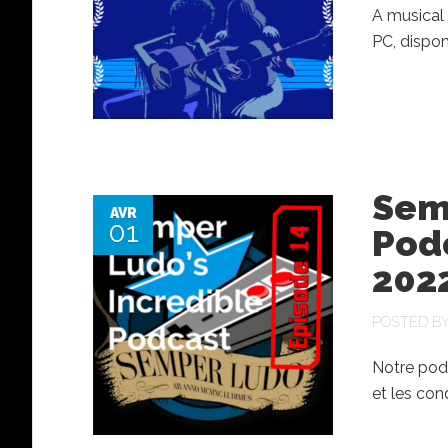
A musical S
PC, dispon
Sem
AVR
01
Podc
202
POSTED B
Notre podc
et les con