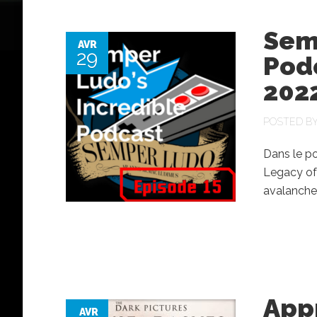
Sem
AVR
29
Podc
202
POSTED B
Dans le po
Legacy of
avalanche
App
AVR