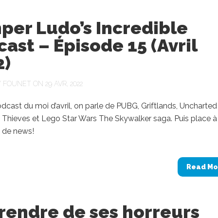
per Ludo’s Incredible
ast – Épisode 15 (Avril
2)
Y
FOUNET
ON 29 AVR, 2022
dcast du moi d’avril, on parle de PUBG, Griftlands, Uncharted
 Thieves et Lego Star Wars The Skywalker saga. Puis place à
 de news!
Read Mo
rendre de ses horreurs