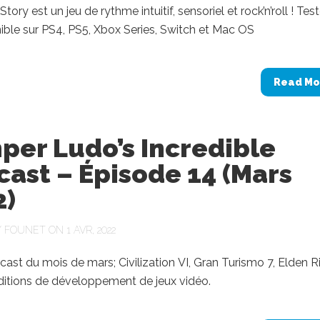
tory est un jeu de rythme intuitif, sensoriel et rock’n’roll ! Tes
ible sur PS4, PS5, Xbox Series, Switch et Mac OS
Read Mo
per Ludo’s Incredible
ast – Épisode 14 (Mars
2)
Y
FOUNET
ON 1 AVR, 2022
ast du mois de mars; Civilization VI, Gran Turismo 7, Elden R
ditions de développement de jeux vidéo.