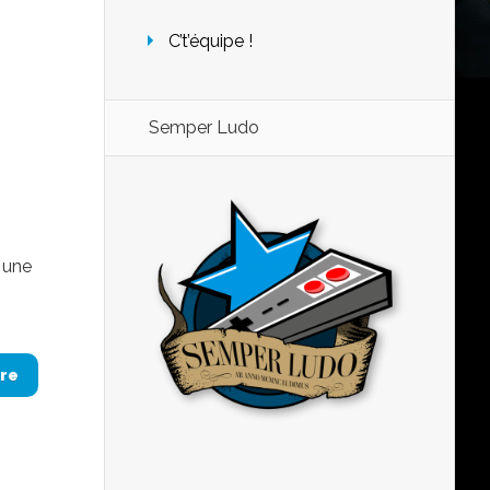
C’t’équipe !
Semper Ludo
 une
re