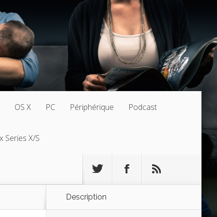
OS X
PC
Périphérique
Podcast
x Series X/S
Description