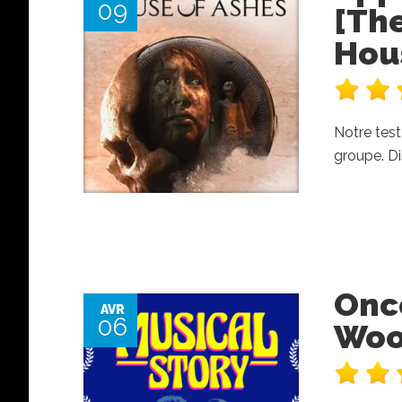
09
[The
Hou
Notre test
groupe. Di
Onc
AVR
06
Wood