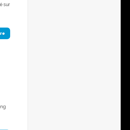
té sur
re
ing