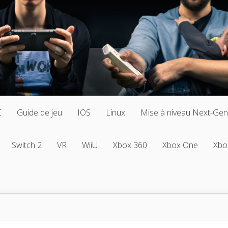
C
Guide de jeu
IOS
Linux
Mise à niveau Next-Gen
Switch 2
VR
WiiU
Xbox 360
Xbox One
Xbo