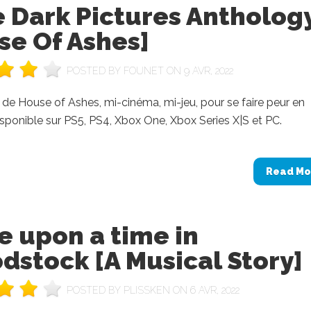
 Dark Pictures Antholog
se Of Ashes]
POSTED BY
FOUNET
ON 9 AVR, 2022
 de House of Ashes, mi-cinéma, mi-jeu, pour se faire peur en
sponible sur PS5, PS4, Xbox One, Xbox Series X|S et PC.
Read Mo
e upon a time in
stock [A Musical Story]
POSTED BY
PLISSKEN
ON 6 AVR, 2022