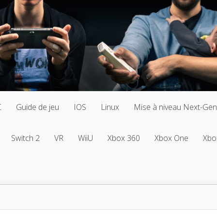
C
Guide de jeu
IOS
Linux
Mise à niveau Next-Gen
Switch 2
VR
WiiU
Xbox 360
Xbox One
Xbo