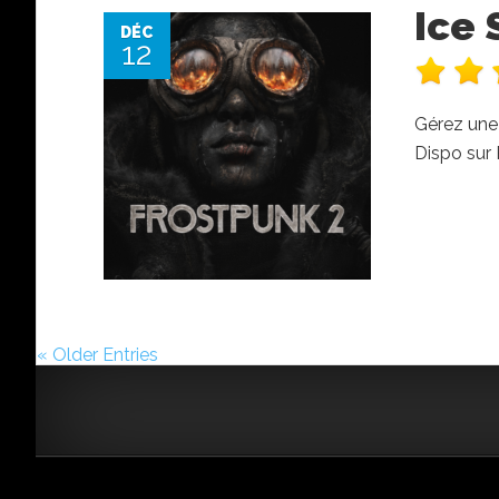
Ice 
DÉC
12
Gérez une 
Dispo sur
« Older Entries