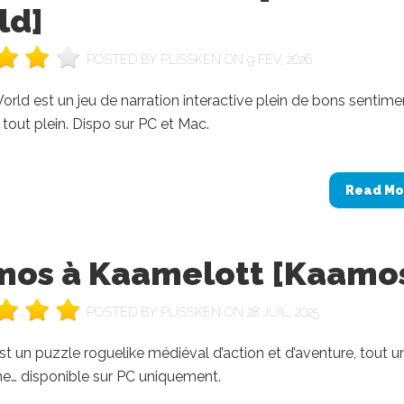
ld]
POSTED BY
PLISSKEN
ON 9 FÉV, 2026
orld est un jeu de narration interactive plein de bons sentime
tout plein. Dispo sur PC et Mac.
Read Mo
mos à Kaamelott [Kaamo
POSTED BY
PLISSKEN
ON 28 JUIL, 2025
 un puzzle roguelike médiéval d’action et d’aventure, tout u
… disponible sur PC uniquement.