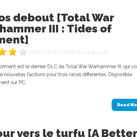
os debout [Total War
ammer III : Tides of
ment]
POSTED BY
PLISSKEN
ON 4 JUIN, 2026
orment est le dernier DLC de Total War Warhammer III, qui v
 nouvelles factions pour trois races différentes. Disponible
ment sur PC.
Read Mo
ur vers le turfu [A Bette