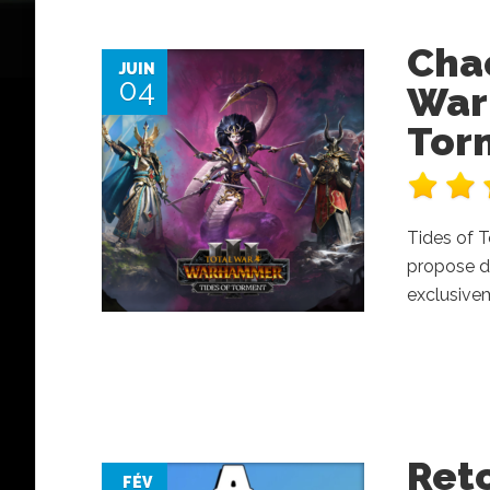
Cha
JUIN
04
Warh
Tor
Tides of T
propose de
exclusive
Reto
FÉV