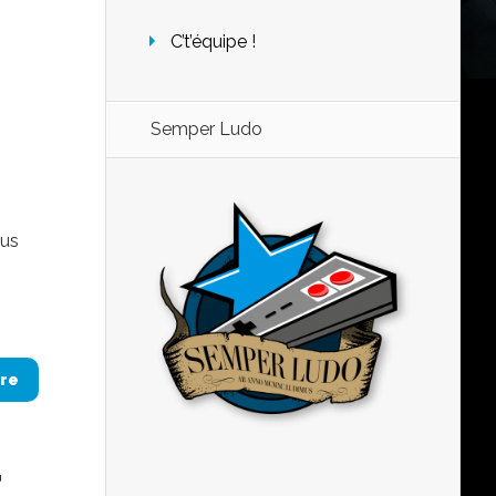
C’t’équipe !
Semper Ludo
ous
re
r