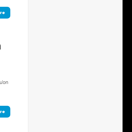
re
n
u’on
re