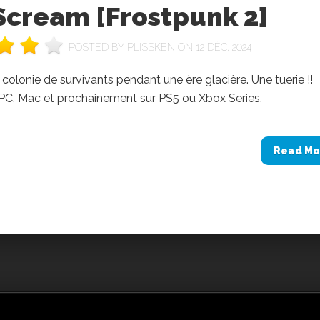
Scream [Frostpunk 2]
POSTED BY
PLISSKEN
ON 12 DÉC, 2024
colonie de survivants pendant une ère glacière. Une tuerie !!
 PC, Mac et prochainement sur PS5 ou Xbox Series.
Read Mo