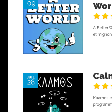
09
Wor
A Better W
et mignon 
Cal
JUIL
28
Kaamos est
programme