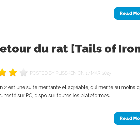
Read Mo
etour du rat [Tails of Iro
POSTED BY
PLISSKEN
ON 17 MAR, 2025
ron 2 est une suite méritante et agréable, qui mérite au moins q
st… testé sur PC, dispo sur toutes les plateformes.
Read Mo