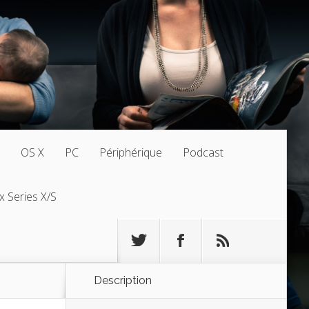
OS X
PC
Périphérique
Podcast
x Series X/S
Description