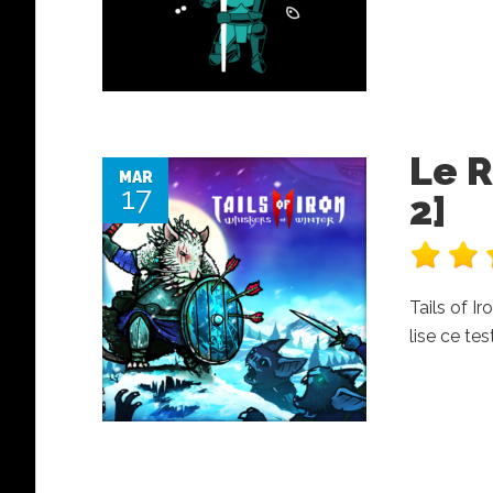
Le R
MAR
17
2]
Tails of I
lise ce te