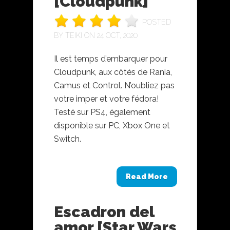
[Cloudpunk]
POSTED
BY
TEIKI
ON 24 OCT, 2020
Il est temps d’embarquer pour
Cloudpunk, aux côtés de Rania,
Camus et Control. N’oubliez pas
votre imper et votre fédora!
Testé sur PS4, également
disponible sur PC, Xbox One et
Switch.
Read More
Escadron del
amor [Star Wars