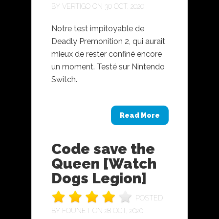
BY
VERTIGO
ON 30 OCT, 2020
Notre test impitoyable de
Deadly Premonition 2, qui aurait
mieux de rester confiné encore
un moment. Testé sur Nintendo
Switch.
Read More
Code save the
Queen [Watch
Dogs Legion]
POSTED
BY
FOUNET
ON 28 OCT, 2020