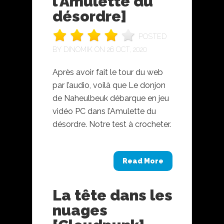
l’Amulette du
désordre]
POSTED
BY
DINOMIK
ON 26 OCT, 2020
Après avoir fait le tour du web
par l’audio, voilà que Le donjon
de Naheulbeuk débarque en jeu
vidéo PC dans l’Amulette du
désordre. Notre test à crocheter.
Read More
La tête dans les
nuages