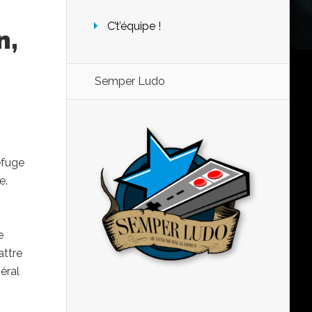
C’t’équipe !
n,
Semper Ludo
efuge
e.
e
attre
éral