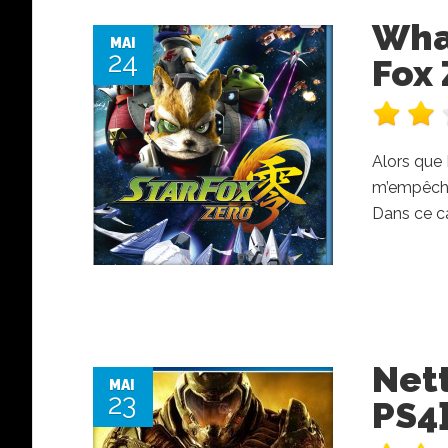
What
MAI
24
Fox 
Alors que 
m’empêche
Dans ce ca
Net
MAI
23
PS4