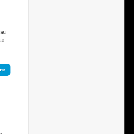
 au
ue
re