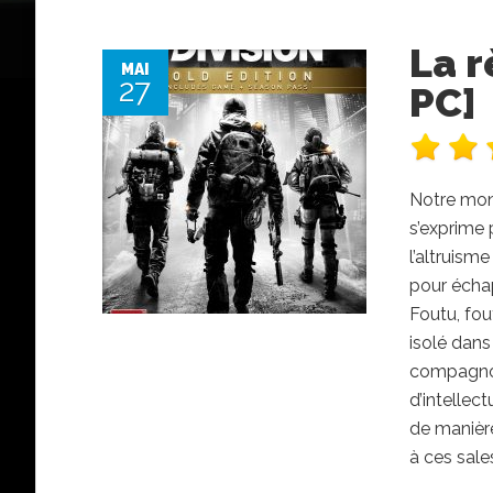
La r
MAI
27
PC]
Notre mond
s’exprime 
l’altruism
pour échap
Foutu, fou
isolé dan
compagnon
d’intellec
de manière
à ces sale