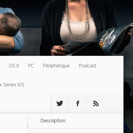
OS X
PC
Périphérique
Podcast
x Series X/S
Description