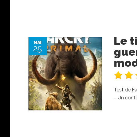
Le t
MAI
25
guer
mode
Test de Fa
– Un cont