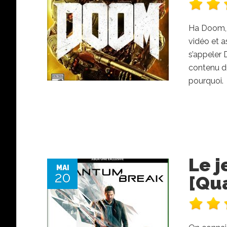
Ha Doom, p
vidéo et a
s’appeler
contenu du
pourquoi.
Le j
MAI
20
[Qu