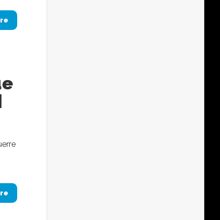
re
ue
]
uerre
re