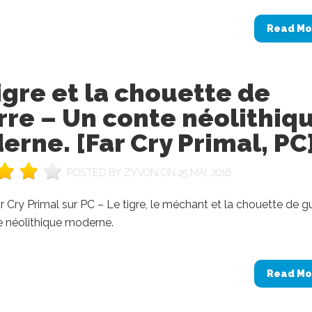
Read Mo
igre et la chouette de
re – Un conte néolithiq
rne. [Far Cry Primal, PC
POSTED BY
ZYVON
ON 25 MAI, 2016
r Cry Primal sur PC – Le tigre, le méchant et la chouette de g
e néolithique moderne.
Read Mo