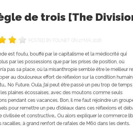
ègle de trois [The Divisio
POSTED BY
FOUNET
ON 27 MAI, 2016
e est foutu, bouffé par le capitalisme et la médiocrité qui
plus par les possessions que par les prises de position, où
e n’a pas sa place, où la misanthropie semble être le meilleur r
per au douloureux effort de réflexion sur la condition humain
tu… No Future. Oula, j’ai peut être passé un peu trop de temps
s les plaines écossaises, avec des moutons comme seuls
s pendant ces vacances. Bon, il me faut rejoindre un group
tuels pour remettre un peu d’idéaux dans ces réflexions et déb
 civilisée et constructive… Ou alors expliquer le commerce lib
s racailles, à grand renfort de rafales de M60 dans les dents.