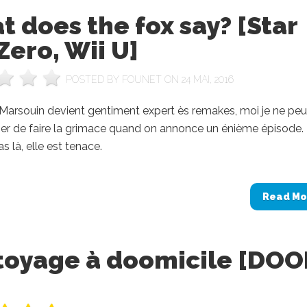
 does the fox say? [Star
Zero, Wii U]
POSTED BY
FOUNET
ON 24 MAI, 2016
Marsouin devient gentiment expert ès remakes, moi je ne pe
r de faire la grimace quand on annonce un énième épisode.
s là, elle est tenace.
Read Mo
toyage à doomicile [DOO
]