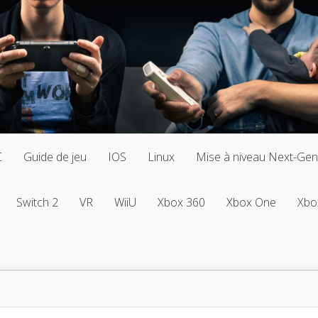
C
Guide de jeu
IOS
Linux
Mise à niveau Next-Gen
Switch 2
VR
WiiU
Xbox 360
Xbox One
Xbo