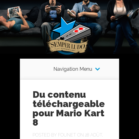
Navigation Menu
Du contenu
téléchargeable
pour Mario Kart
8
POSTED BY
FOUNET
ON 28 AOÛT,