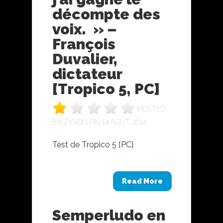
décompte des
voix. » –
François
Duvalier,
dictateur
[Tropico 5, PC]
POSTED
BY
ZYVON
ON 14 AOÛT, 2014
Test de Tropico 5 [PC]
Read More
Semperludo en