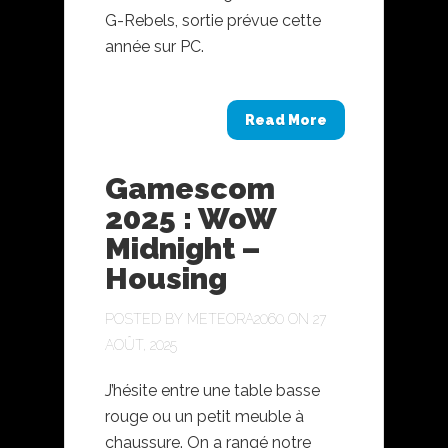
G-Rebels, sortie prévue cette
année sur PC.
Read More
Gamescom
2025 : WoW
Midnight –
Housing
POSTED BY
METEORA2060
ON 27
AOÛT, 2025
J’hésite entre une table basse
rouge ou un petit meuble à
chaussure. On a rangé notre