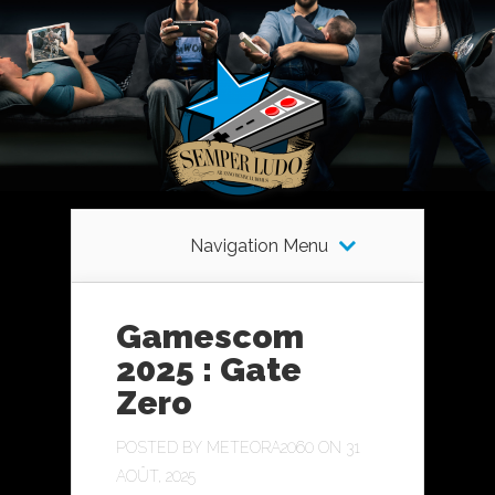
Navigation Menu
Gamescom
2025 : Gate
Zero
POSTED BY
METEORA2060
ON 31
AOÛT, 2025