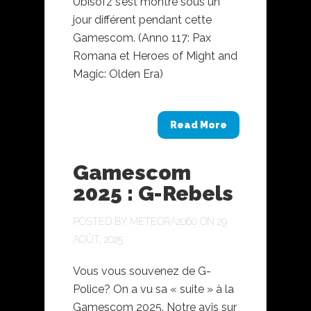
Ubisofz s’est montré sous un
jour différent pendant cette
Gamescom. (Anno 117: Pax
Romana et Heroes of Might and
Magic: Olden Era)
Read More
Gamescom
2025 : G-Rebels
POSTED BY
METEORA2060
ON 29
AOÛT, 2025
Vous vous souvenez de G-
Police? On a vu sa « suite » à la
Gamescom 2025. Notre avis sur