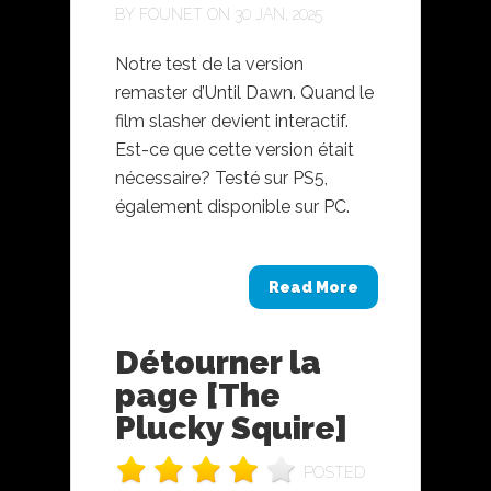
BY
FOUNET
ON 30 JAN, 2025
Notre test de la version
remaster d’Until Dawn. Quand le
film slasher devient interactif.
Est-ce que cette version était
nécessaire? Testé sur PS5,
également disponible sur PC.
Read More
Détourner la
page [The
Plucky Squire]
POSTED