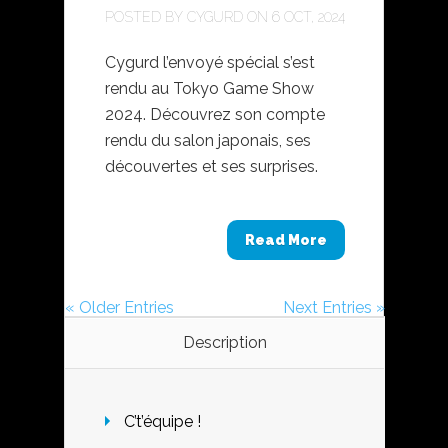
POSTED BY
CYGURD
ON 6 OCT, 2024
Cygurd l’envoyé spécial s’est
rendu au Tokyo Game Show
2024. Découvrez son compte
rendu du salon japonais, ses
découvertes et ses surprises.
Read More
« Older Entries
Next Entries »
Description
C’t’équipe !