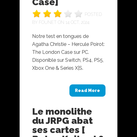
Case]
POSTED
BY
FOUNET
ON 14 OCT, 2024
Notre test en tongues de
Agatha Christie – Hercule Poirot:
The London Case sur PC.
Disponible sur Switch, PS4, PS5,
Xbox One & Series X|S.
Read More
Le monolithe
du JRPG abat
ses cartes [