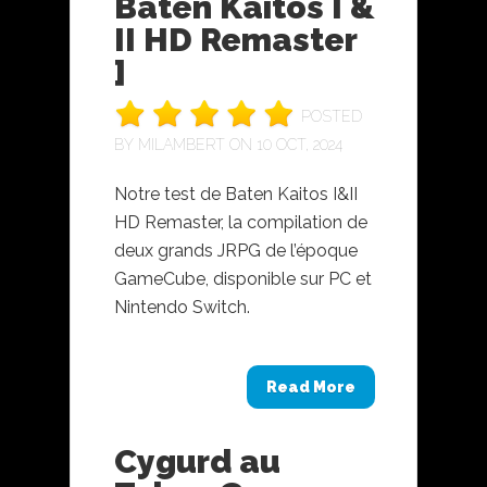
Baten Kaitos I &
II HD Remaster
]
POSTED
BY
MILAMBERT
ON 10 OCT, 2024
Notre test de Baten Kaitos I&II
HD Remaster, la compilation de
deux grands JRPG de l’époque
GameCube, disponible sur PC et
Nintendo Switch.
Read More
Cygurd au