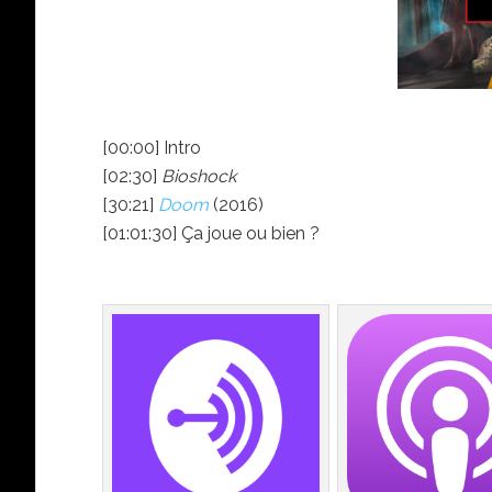
[00:00] Intro
[02:30]
Bioshock
[30:21]
Doom
(2016)
[01:01:30] Ça joue ou bien ?