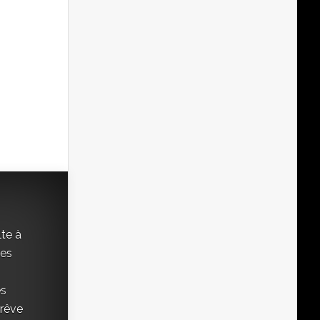
lte à
ées
es
 rêve