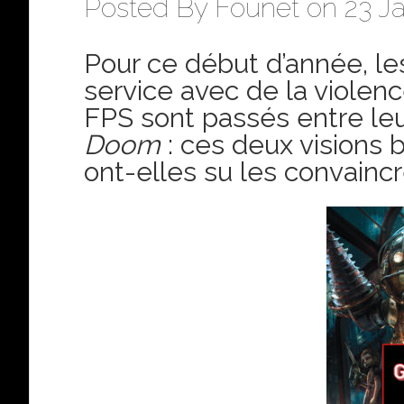
Posted By
Founet
on 23 Ja
Pour ce début d’année, l
service avec de la violen
FPS sont passés entre leu
Doom
: ces deux visions 
ont-elles su les convainc