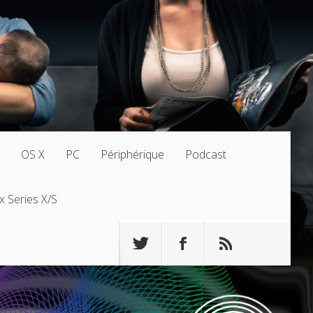
OS X
PC
Périphérique
Podcast
x Series X/S