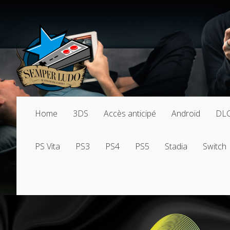
Home
3DS
Accès anticipé
Androïd
DL
PS Vita
PS3
PS4
PS5
Stadia
Switch