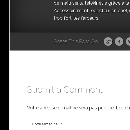
de maîtriser la télékinésie grâce à la
Accessoirement rédacteur en chef, qu
trop fort, les farceurs.
Share This Post On
Submit a Comment
Votre adresse e-mail ne sera pas publiée.
Les ch