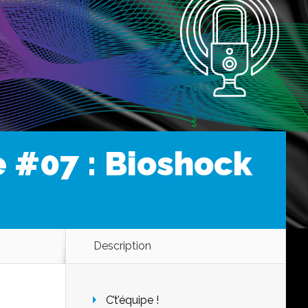
 #07 : Bioshock
Description
C’t’équipe !