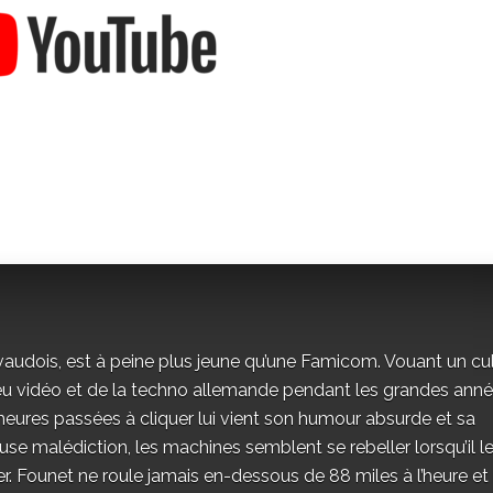
vaudois, est à peine plus jeune qu’une Famicom. Vouant un cu
jeu vidéo et de la techno allemande pendant les grandes ann
eures passées à cliquer lui vient son humour absurde et sa
se malédiction, les machines semblent se rebeller lorsqu’il l
r. Founet ne roule jamais en-dessous de 88 miles à l’heure et