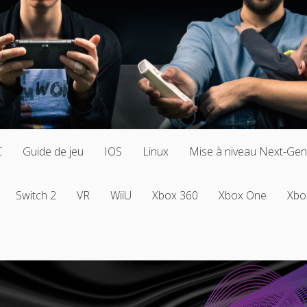
C
Guide de jeu
IOS
Linux
Mise à niveau Next-Gen
Switch 2
VR
WiiU
Xbox 360
Xbox One
Xbo