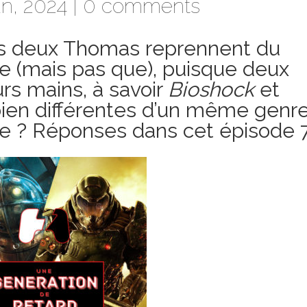
n, 2024 |
0 comments
es deux Thomas reprennent du
ce (mais pas que), puisque deux
rs mains, à savoir
Bioshock
et
bien différentes d’un même genr
re ? Réponses dans cet épisode 7