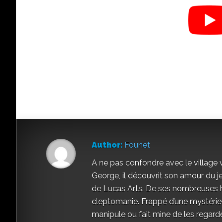
Author:
Founet
A ne pas confondre avec le village 
George, il découvrit son amour du 
de Lucas Arts. De ses nombreuses h
cleptomanie. Frappé d’une mystérieu
manipule ou fait mine de les regarde