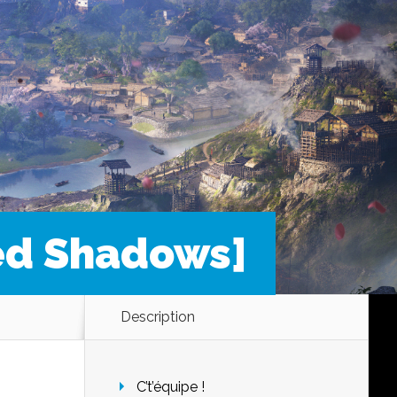
eed Shadows]
Description
C’t’équipe !