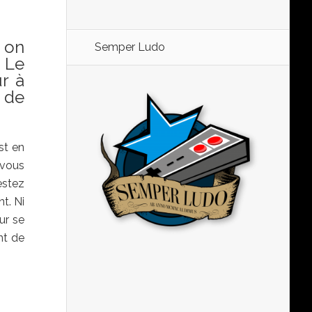
 on
Semper Ludo
 Le
ur à
e de
st en
-vous
estez
t. Ni
ur se
nt de