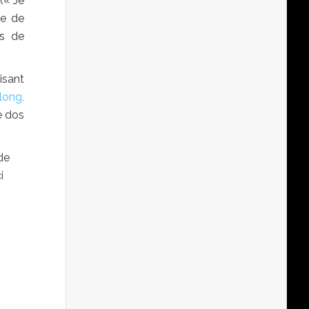
(« Je
pe de
s de
isant
long,
e dos
de
i