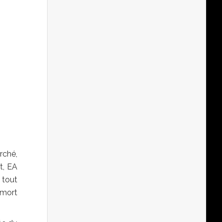
rché,
t, EA
 tout
 mort