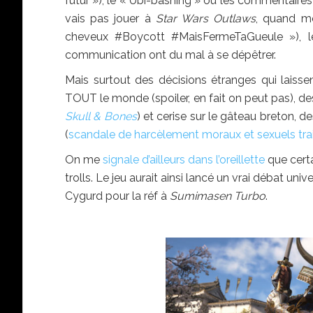
futur »), le « Ubi-bashing » ou les commentaires 
vais pas jouer à
Star Wars Outlaws
, quand m
cheveux #Boycott #MaisFermeTaGueule »), 
communication ont du mal à se dépêtrer.
Mais surtout des décisions étranges qui laissent
TOUT le monde (spoiler, en fait on peut pas), de
Skull & Bones
) et cerise sur le gâteau breton, d
(
scandale de harcèlement moraux et sexuels trai
On me
signale d’ailleurs dans l’oreillette
que certa
trolls. Le jeu aurait ainsi lancé un vrai débat uni
Cygurd pour la réf à
Sumimasen Turbo
.