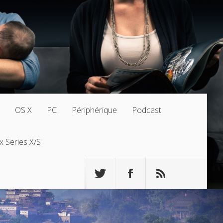
OS X
PC
Périphérique
Podcast
x Series X/S