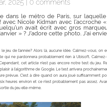
r, 2025 |
0 comments
e dans le métro de Paris, sur laquelle
l
avec Nicole Kidman avec l’accroche «
quelqu’un avait écrit avec gros marque
nvier » ? J’adore cette photo. J’ai envi
 le jeu de l’année? Alors là, aucune idée. Calmez-vous, on e
celle qui ne pardonnera probablement rien à Ubisoft. Calmez
 Cependant, cet article n’est pas encore notre test du jeu. R
laisir à l’algorithme de Google. Le test arrivera prochainemen
ure prévue. C’est à dire quand on aura joué suffisamment po
 à six heures environ et ce n’est probablement pas assez. Ava
 sortie du jeu elle-même.