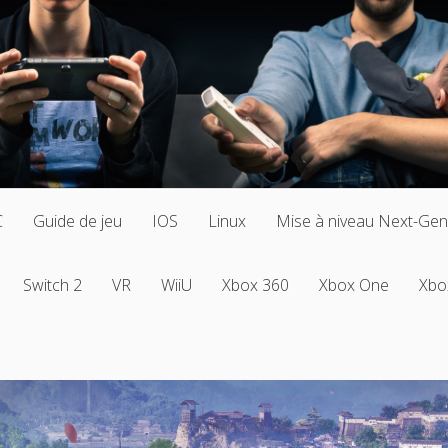
C
Guide de jeu
IOS
Linux
Mise à niveau Next-Gen
Switch 2
VR
WiiU
Xbox 360
Xbox One
Xbo