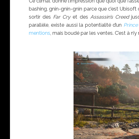
Ce climat donne l’impression que quoi que fasse 
bashing, gnin-gnin-gnin parce que c’est Ubisoft
sortir des
Far Cry
et des
Assassin’s Creed
jusq
parallèle, existe aussi la potentialité d’un
Prince
mentions
, mais boudé par les ventes. C’est à n’y