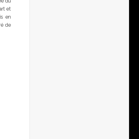
ée du
rt et
is en
ré de