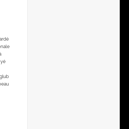
gardé
onale
à
oyé
rglub
 beau