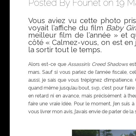
Posted By
Founet
on 19 Ma
Vous aviez vu cette photo pris
voyait l’affiche du film
Baby Gir
meilleur film de l’année » et 
côté « Calmez-vous, on est en ja
la sortir tout le temps.
Alors est-ce que
Assassin’s Creed Shadows
est
mars. Sauf si vous parlez de l’année fiscale, 
aussi, je sais que vous trépignez d’impatience.
quand même jusqu’au bout, svp, c’est pour faire p
en retard ni en avance, mais précisément à l’he
faire une vraie idée. Pour le moment, j’en suis
vous livrer mon avis, j’avais envie de parler de la