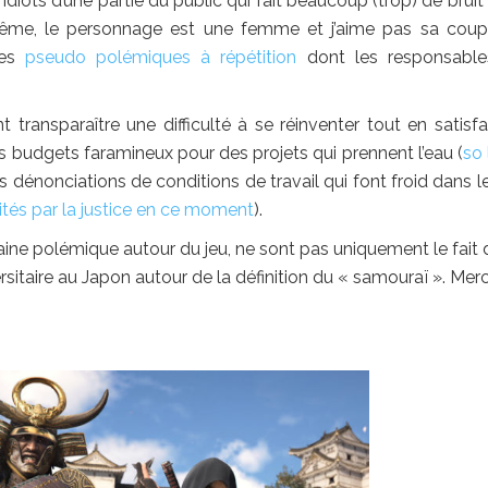
idiots d’une partie du public qui fait beaucoup (trop) de bruit 
ême, le personnage est une femme et j’aime pas sa cou
les
pseudo polémiques à répétition
dont les responsable
 transparaître une difficulté à se réinventer tout en satisfa
s budgets faramineux pour des projets qui prennent l’eau (
so 
es dénonciations de conditions de travail qui font froid dans l
tés par la justice en ce moment
).
ine polémique autour du jeu, ne sont pas uniquement le fait 
versitaire au Japon autour de la définition du « samouraï ». Merc