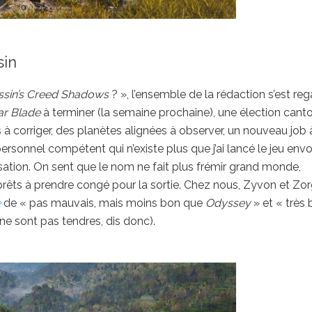
sin
ssin’s Creed Shadows
? », l’ensemble de la rédaction s’est re
lar Blade
à terminer (la semaine prochaine), une élection cant
ts à corriger, des planètes alignées à observer, un nouveau job 
t personnel compétent qui n’existe plus que j’ai lancé le jeu env
sation. On sent que le nom ne fait plus frémir grand monde,
prêts à prendre congé pour la sortie. Chez nous, Zyvon et Zo
e
de « pas mauvais, mais moins bon que
Odyssey
» et « très
Z ne sont pas tendres, dis donc).