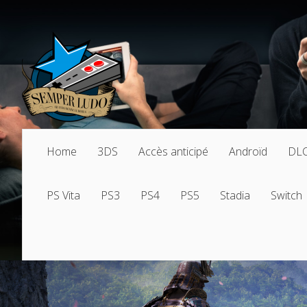
Home
3DS
Accès anticipé
Androïd
DL
PS Vita
PS3
PS4
PS5
Stadia
Switch