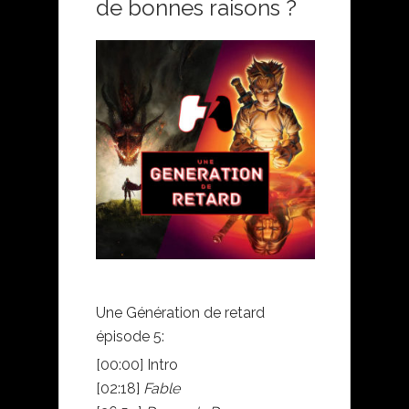
de bonnes raisons ?
Une Génération de retard
épisode 5:
[00:00] Intro
[02:18]
Fable