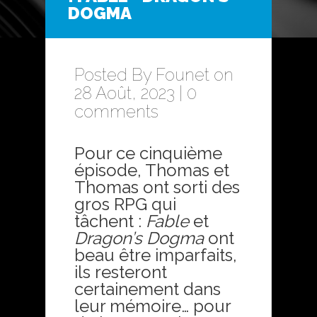
DOGMA
Posted By
Founet
on
28 Août, 2023 |
0
comments
Pour ce cinquième
épisode, Thomas et
Thomas ont sorti des
gros RPG qui
tâchent :
Fable
et
Dragon’s Dogma
ont
beau être imparfaits,
ils resteront
certainement dans
leur mémoire… pour