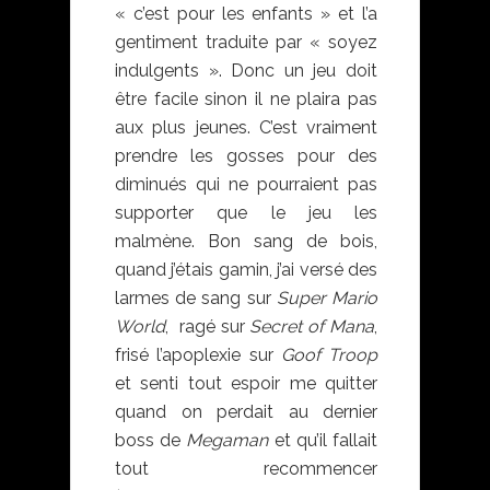
« c’est pour les enfants » et l’a
gentiment traduite par « soyez
indulgents ». Donc un jeu doit
être facile sinon il ne plaira pas
aux plus jeunes. C’est vraiment
prendre les gosses pour des
diminués qui ne pourraient pas
supporter que le jeu les
malmène. Bon sang de bois,
quand j’étais gamin, j’ai versé des
larmes de sang sur
Super Mario
World
, ragé sur
Secret of Mana
,
frisé l’apoplexie sur
Goof Troop
et senti tout espoir me quitter
quand on perdait au dernier
boss de
Megaman
et qu’il fallait
tout recommencer