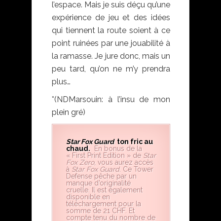
l’espace. Mais je suis déçu qu’une
expérience de jeu et des idées
qui tiennent la route soient à ce
point ruinées par une jouabilité à
la ramasse. Je jure donc, mais un
peu tard, qu’on ne m’y prendra
plus…
*(NDMarsouin: à l’insu de mon
plein gré)
Star Fox Guard
ton fric au
chaud.
En bonus de la
« First Print Edition » de
Star
Fox Zero
, vous aurez accès
à
Star Fox Guard
. Ce Tower
Defense pêche par un
manque d’originalité
cruelle. Il est également
disponible en
téléchargement pour la
somme de 21 CHF. Et
compte tenu du nombre de