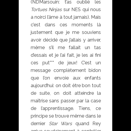
(NDMarsouin: t’as oublié les
Tortues Ninjas
sur NES qui nous
a noirci l’âme à tout jamais). Mais
c’est dans ces moments là
justement que je me souviens
avoir décidé que j’allais y arriver,
même s’il me fallait un tas
d’essais et je l’ai fait, je les ai fini
ces put*** de jeux! C’est un
message complètement bidon
que l’on envoie aux enfants
aujourd’hui: on doit être bon tout
de suite, on doit atteindre la
maîtrise sans passer par la case
de l’apprentissage. Tiens, ce
principe se trouve même dans le
dernier
Star Wars
quand Rey