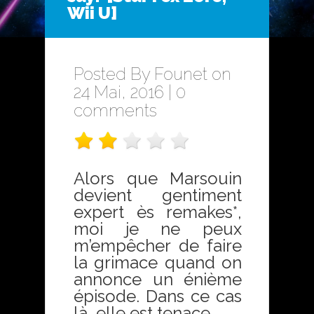
Wii U]
Posted By
Founet
on
24 Mai, 2016 |
0
comments
Alors que Marsouin
devient gentiment
expert ès remakes*,
moi je ne peux
m’empêcher de faire
la grimace quand on
annonce un énième
épisode. Dans ce cas
là, elle est tenace.