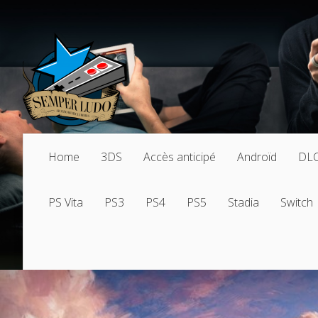
Home
3DS
Accès anticipé
Androïd
DL
PS Vita
PS3
PS4
PS5
Stadia
Switch