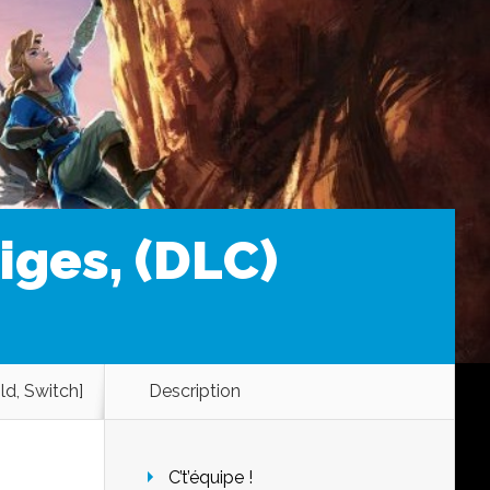
iges, (DLC)
ld, Switch]
Description
C’t’équipe !