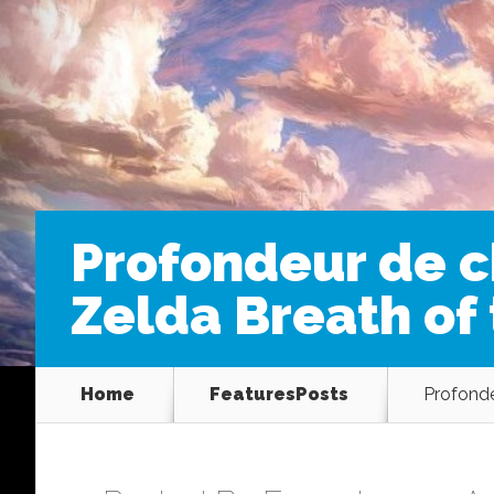
Profondeur de c
Zelda Breath of 
Home
FeaturesPosts
Profonde