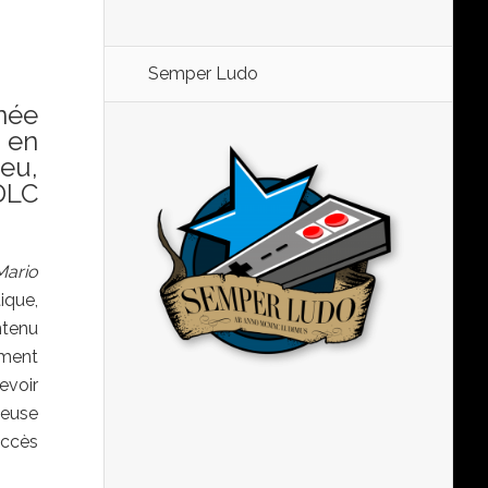
Semper Ludo
née
s en
eu,
DLC
Mario
ique,
ntenu
ement
evoir
ieuse
accès