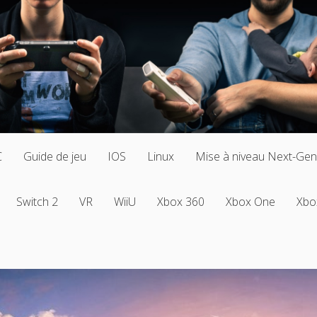
C
Guide de jeu
IOS
Linux
Mise à niveau Next-Gen
Switch 2
VR
WiiU
Xbox 360
Xbox One
Xbo