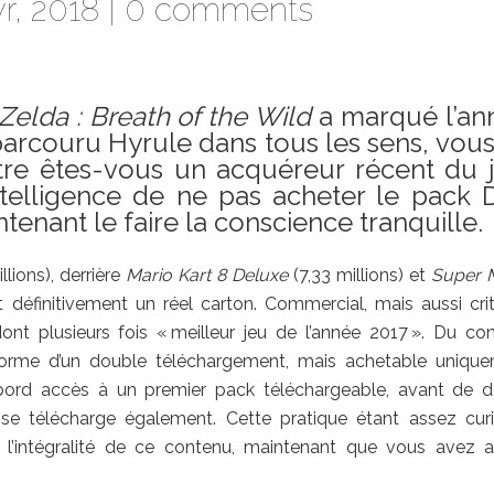
r, 2018 |
0 comments
elda : Breath of the Wild
a marqué l’an
arcouru Hyrule dans tous les sens, vou
re êtes-vous un acquéreur récent du j
ntelligence de ne pas acheter le pack 
enant le faire la conscience tranquille.
llions), derrière
Mario Kart 8 Deluxe
(7,33 millions) et
Super 
 définitivement un réel carton. Commercial, mais aussi crit
ont plusieurs fois « meilleur jeu de l’année 2017 ». Du co
forme d’un double téléchargement, mais achetable uniqu
ord accès à un premier pack téléchargeable, avant de d
e télécharge également. Cette pratique étant assez cur
sur l’intégralité de ce contenu, maintenant que vous avez 