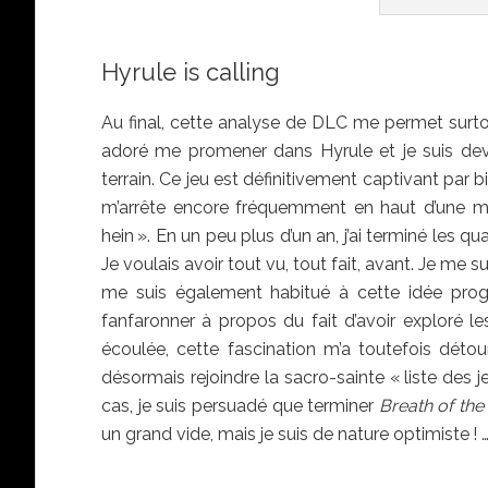
Hyrule is calling
Au final, cette analyse de DLC me permet surtout
adoré me promener dans Hyrule et je suis dev
terrain. Ce jeu est définitivement captivant par 
m’arrête encore fréquemment en haut d’une m
hein ». En un peu plus d’un an, j’ai terminé les q
Je voulais avoir tout vu, tout fait, avant. Je me 
me suis également habitué à cette idée progres
fanfaronner à propos du fait d’avoir exploré l
écoulée, cette fascination m’a toutefois déto
désormais rejoindre la sacro-sainte « liste des 
cas, je suis persuadé que terminer
Breath of the
un grand vide, mais je suis de nature optimiste ! 