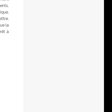
ents,
ique,
ttre,
ue la
rêt à