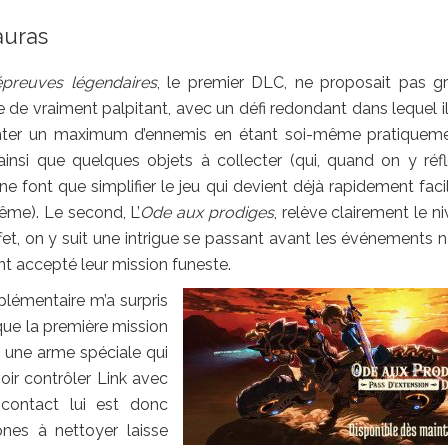
auras
épreuves légendaires
, le premier DLC, ne proposait pas g
 de vraiment palpitant, avec un défi redondant dans lequel il
onter un maximum d’ennemis en étant soi-même pratiquem
 ainsi que quelques objets à collecter (qui, quand on y réfl
 ne font que simplifier le jeu qui devient déjà rapidement faci
ême). Le second, L’
Ode aux prodiges
, relève clairement le n
fet, on y suit une intrigue se passant avant les événements n
t accepté leur mission funeste.
lémentaire m’a surpris
que la première mission
 une arme spéciale qui
oir contrôler Link avec
contact lui est donc
nes à nettoyer laisse