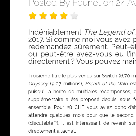
Posted By
Founet
on 24 Av
Indéniablement
The Legend of Z
2017. Si comme moi vous avez p
redemandez sûrement. Peut-êt
ou peut-être avez-vous eu l’i
directement ? Vous pouvez maint
Troisième titre le plus vendu sur Switch (6,70 mi
Odyssey
(9,07 millions),
Breath of the Wild
est
puisqu’il a hérité de multiples récompenses, d
supplémentaire a été proposé depuis, sous 
ensemble. Pour 28 CHF vous aviez donc d’ab
attendre quelques mois pour que le second s
(discutable ?), il est intéressant de revenir 
directement à l’achat.