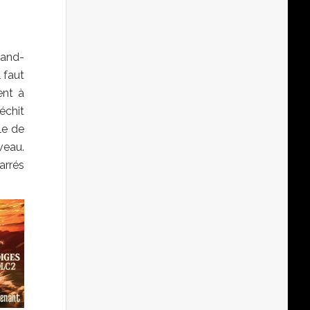
rand-
 faut
ent à
échit
le de
iveau.
arrés