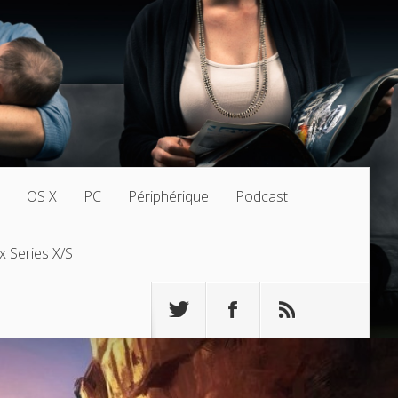
OS X
PC
Périphérique
Podcast
x Series X/S