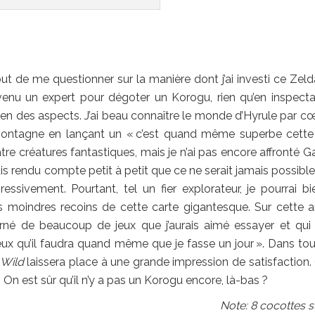
 de me questionner sur la manière dont j’ai investi ce Zelda.
enu un expert pour dégoter un Korogu, rien qu’en inspecta
bien des aspects. J’ai beau connaître le monde d’Hyrule par cœu
ontagne en lançant un « c’est quand même superbe cette
uatre créatures fantastiques, mais je n’ai pas encore affronté G
suis rendu compte petit à petit que ce ne serait jamais possible
sivement. Pourtant, tel un fier explorateur, je pourrai bi
es moindres recoins de cette carte gigantesque. Sur cette 
urné de beaucoup de jeux que j’aurais aimé essayer et qui
jeux qu’il faudra quand même que je fasse un jour ». Dans tou
 Wild
laissera place à une grande impression de satisfaction.
… On est sûr qu’il n’y a pas un Korogu encore, là-bas ?
Note: 8 cocottes s