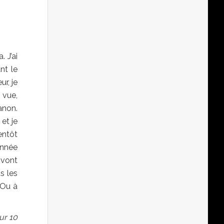
 J’ai
nt le
r, je
 vue,
anon.
 et je
entôt
année
 vont
s les
 Ou à
ur 10