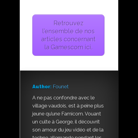
Retrouvez
l’ensemble de nos
articles concernant
la Gamescom ici.
Author:
Founet
A ne pas confondre avec le
village vaudois, est à peine plus
jeune qu’une Famicom. Vouant
un culte à George, il découvrit
son amour du jeu vidéo et de la
techno allemande pendant les