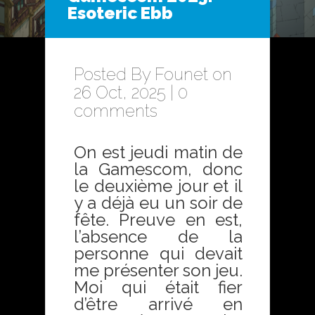
Esoteric Ebb
Posted By
Founet
on
26 Oct, 2025 |
0
comments
On est jeudi matin de
la Gamescom, donc
le deuxième jour et il
y a déjà eu un soir de
fête. Preuve en est,
l’absence de la
personne qui devait
me présenter son jeu.
Moi qui était fier
d’être arrivé en