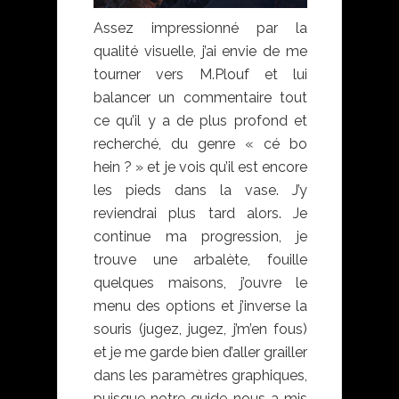
Assez impressionné par la
qualité visuelle, j’ai envie de me
tourner vers M.Plouf et lui
balancer un commentaire tout
ce qu’il y a de plus profond et
recherché, du genre « cé bo
hein ? » et je vois qu’il est encore
les pieds dans la vase. J’y
reviendrai plus tard alors. Je
continue ma progression, je
trouve une arbalète, fouille
quelques maisons, j’ouvre le
menu des options et j’inverse la
souris (jugez, jugez, j’m’en fous)
et je me garde bien d’aller grailler
dans les paramètres graphiques,
puisque notre guide nous a mis