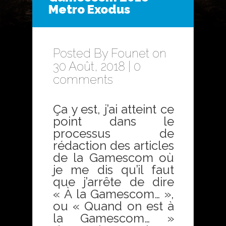
Metro Exodus
Posted By
Founet
on
30 Août, 2018 |
0
comments
Ça y est, j’ai atteint ce
point dans le
processus de
rédaction des articles
de la Gamescom où
je me dis qu’il faut
que j’arrête de dire
« À la Gamescom… »,
ou « Quand on est à
la Gamescom… »