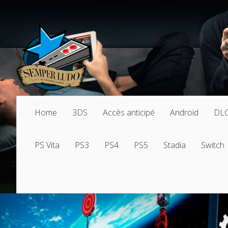
Home
3DS
Accès anticipé
Androïd
DL
PS Vita
PS3
PS4
PS5
Stadia
Switch