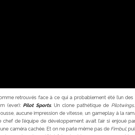
omme retrouvés face à ce qui a probablement été l’un des 
om (ever):
Pilot Sports
. Un clone pathétique de
Pilotwings
 mousse, aucune impression de vitesse, un gameplay à la ram
chef de l’équipe de développement avait l’air si enjoué pa
as une caméra cachée. Et on ne parle même pas de
Fimbul
, pu