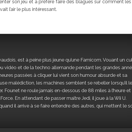
ter son jeu et a préféré faire des blagues sur comment les f
t l’air le plus intéressant.
vaudois, est à peine plus jeune qu’une Famicom. Vouant un cu
jeu vidéo et de la techno allemande pendant les grandes ann
eures passées à cliquer lui vient son humour absurde et sa
se malédiction, les machines semblent se rebeller lorsqu’il l
r. Founet ne roule jamais en-dessous de 88 miles à l’heure et
 Force. En attendant de passer maître Jedi, il joue à la Wii U.
and il arrive à se faire entendre des autres, qui mettent le s