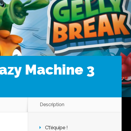
azy Machine 3
Description
C’t’équipe !