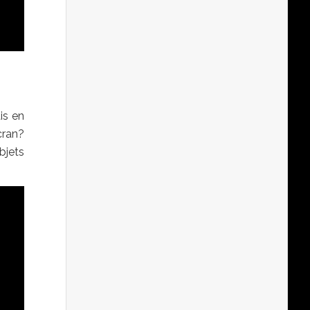
is en
cran?
bjets