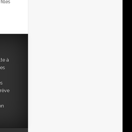
illes
lte à
ées
es
 rêve
on