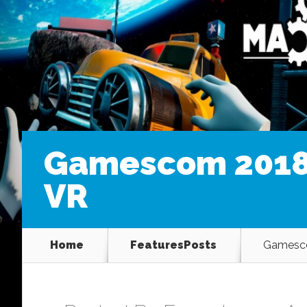
Gamescom 2018 
VR
Home
FeaturesPosts
Gamesco