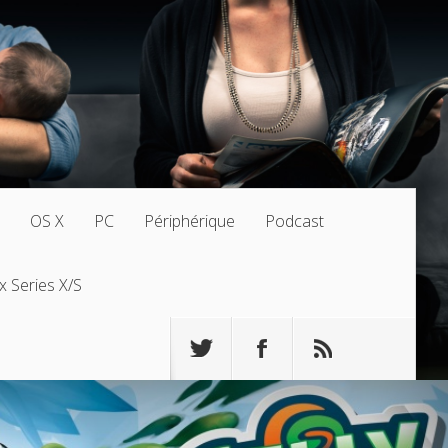
OS X
PC
Périphérique
Podcast
x Series X/S