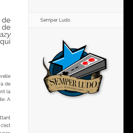
e de
Semper Ludo
s de
azy
(qui
velle
ra de
nt la
le. A
ttant
c’est