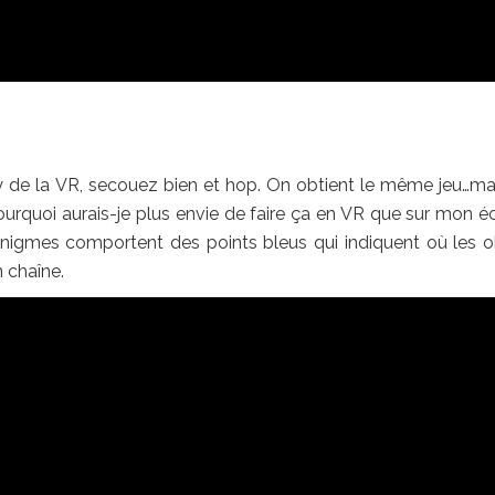
de la VR, secouez bien et hop. On obtient le même jeu…ma
urquoi aurais-je plus envie de faire ça en VR que sur mon é
nigmes comportent des points bleus qui indiquent où les o
 chaîne.