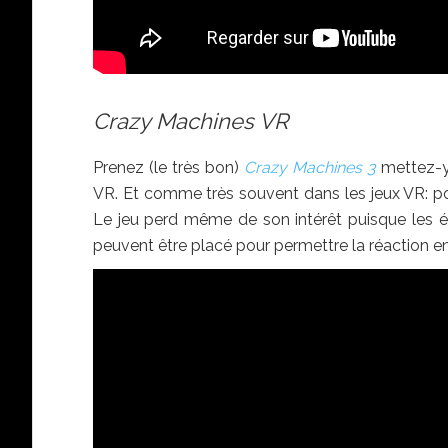
Crazy Machines VR
Prenez (le très bon)
Crazy Machines 3
mettez-y 
VR. Et comme très souvent dans les jeux VR: po
Le jeu perd même de son intérêt puisque les é
peuvent être placé pour permettre la réaction en