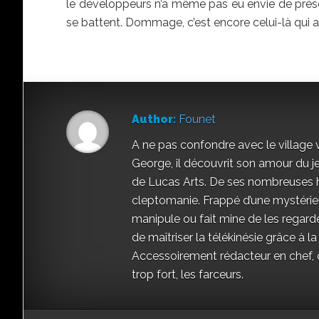
le développeurs n’a même pas eu envie de présen
se battent. Dommage, c’est encore celui-là qui avai
Author:
Founet
A ne pas confondre avec le village 
George, il découvrit son amour du 
de Lucas Arts. De ses nombreuses h
cleptomanie. Frappé d’une mystérieu
manipule ou fait mine de les regarde
de maîtriser la télékinésie grâce à la
Accessoirement rédacteur en chef, qu
trop fort, les farceurs.