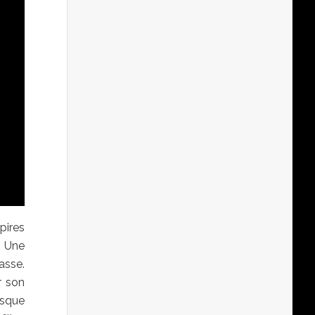
pires
. Une
asse.
r son
isque