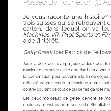
Posted By
Founet
on 31 Ao
Je vous raconte une histoire? 
trois suisses qui se retrouvent
carton, dans lequel on va le
Machines VR
,
Pilot Sports
et
Fim
a de l’intérêt).
Gelly Break
(par Patrick de Fellow
Jouer à deux c’est sympa, jouer à deux c’est le
manière de prouver cette doctrine bien connue d
la coordination pour parvenir à la fin de ce je
difficulté va crescendo (mécanique intéressante
contre-courant de tout ce qui se fait dans le mil
Les deux morceaux de gelée devront se monte
quelques monstres pour s’en sortir. Simpliste c