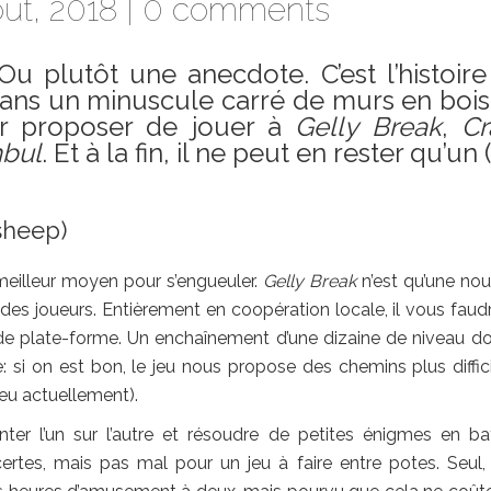
ût, 2018 |
0 comments
Ou plutôt une anecdote. C’est l’histoir
 dans un minuscule carré de murs en boi
ur proposer de jouer à
Gelly Break
,
Cr
bul
. Et à la fin, il ne peut en rester qu’un 
sheep)
 meilleur moyen pour s’engueuler.
Gelly Break
n’est qu’une nou
es joueurs. Entièrement en coopération locale, il vous faud
u de plate-forme. Un enchaînement d’une dizaine de niveau do
: si on est bon, le jeu nous propose des chemins plus diffici
ieu actuellement).
r l’un sur l’autre et résoudre de petites énigmes en ba
ertes, mais pas mal pour un jeu à faire entre potes. Seul, 