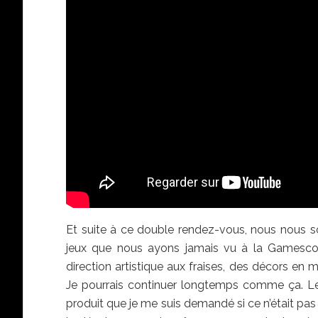
Et suite à ce double rendez-vous, nous nous s
jeux que nous ayons jamais vu à la Gamesc
direction artistique aux fraises, des décors en
Je pourrais continuer longtemps comme ça. Le 
produit que je me suis demandé si ce n’était p