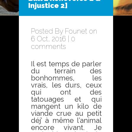
Injustice 2]
Posted By
Founet
on
6 Oct, 2016 |
0
comments
Il est temps de parler
du terrain des
bonhommes, les
vrais, les durs, ceux
qui ont des
tatouages et qui
mangent un kilo de
viande crue au petit
déj’ à même l’animal
encore vivant. Je