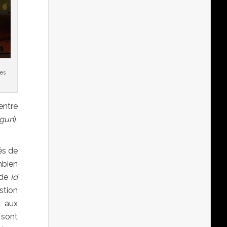
es
entre
 gun
),
és de
mbien
 de
Id
stion
s aux
 sont