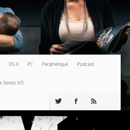
OS X
PC
Périphérique
Podcast
x Series X/S