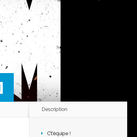
]
Description
C’t’équipe !