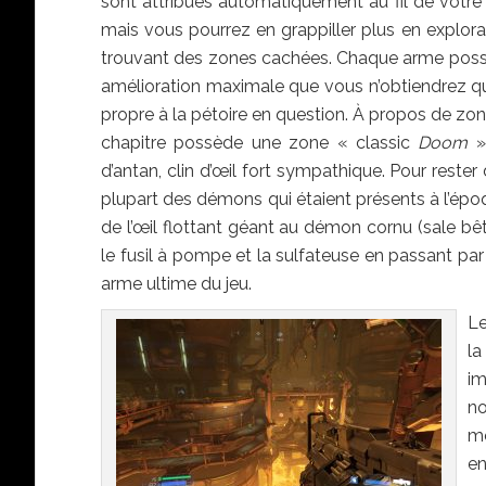
sont attribués automatiquement au fil de votre
mais vous pourrez en grappiller plus en explora
trouvant des zones cachées. Chaque arme pos
amélioration maximale que vous n’obtiendrez qu’
propre à la pétoire en question. À propos de z
chapitre possède une zone « classic
Doom
»
d’antan, clin d’œil fort sympathique. Pour rester 
plupart des démons qui étaient présents à l’époq
de l’œil flottant géant au démon cornu (sale bê
le fusil à pompe et la sulfateuse en passant par
arme ultime du jeu.
Le
la
im
no
mo
en