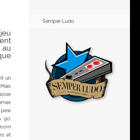
Semper Ludo
 jeu
ment
 au
ique
nt un
 Mais
isser
mêmes
w pew
s 90.
Doom
rs et