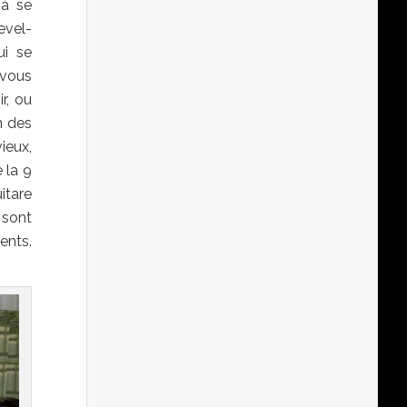
 à se
evel-
ui se
 vous
r, ou
n des
vieux,
 la 9
itare
 sont
ents.