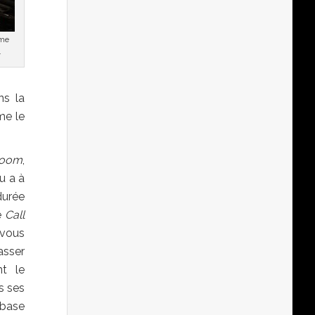
ême
.
ns la
me le
oom
,
u a à
durée
e
Call
 vous
asser
nt le
us ses
 base