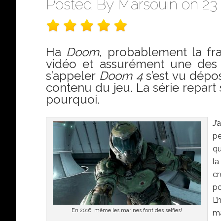
Posted By
Marsouin
on 23 
Ha
Doom
, probablement la fra
vidéo et assurément une des pl
s’appeler
Doom 4
s’est vu dépo
contenu du jeu. La série repart
pourquoi.
J’
pe
qu
la
cr
po
L’
En 2016, même les marines font des selfies!
ma