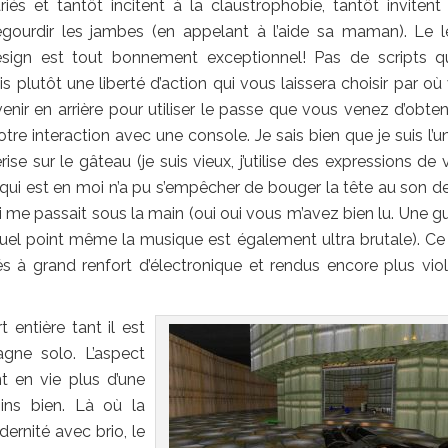
riés et tantôt incitent à la claustrophobie, tantôt invitent
gourdir les jambes (en appelant à l’aide sa maman). Le l
sign est tout bonnement exceptionnel! Pas de scripts q
plutôt une liberté d’action qui vous laissera choisir par où
nir en arrière pour utiliser le passe que vous venez d’obteni
tre interaction avec une console. Je sais bien que je suis l’u
rise sur le gâteau (je suis vieux, j’utilise des expressions de 
l qui est en moi n’a pu s’empêcher de bouger la tête au son de
me passait sous la main (oui oui vous m’avez bien lu. Une gu
uel point même la musique est également ultra brutale). Ce
és à grand renfort d’électronique et rendus encore plus viol
 entière tant il est
agne solo
. L’aspect
t en vie plus d’une
ins bien. Là où la
ernité avec brio, le