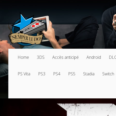
Home
3DS
Accès anticipé
Androïd
DL
PS Vita
PS3
PS4
PS5
Stadia
Switch