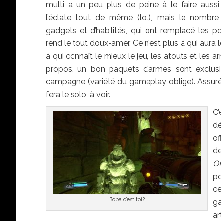
multi a un peu plus de peine à le faire aussi 
l’éclate tout de même (lol), mais le nombre
gadgets et d’habilités, qui ont remplacé les p
rend le tout doux-amer. Ce n’est plus à qui aura le
à qui connaît le mieux le jeu, les atouts et les a
propos, un bon paquets d’armes sont exclus
campagne (variété du gameplay oblige). Assuré
fera le solo, à voir.
C’
dé
of
de
Of
po
ce
Boba c’est toi?
ga
ar