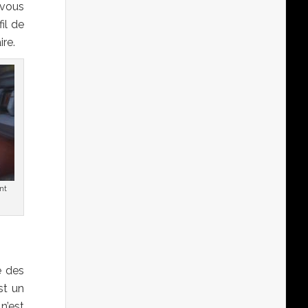
 vous
il de
ire.
nt
e des
est un
n’est