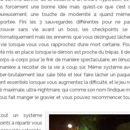
s forcément une bonne idée mais qu’est-ce que c’est d
eureusement, une touche de modernité a quand même
portée. Fini les 3 sauvegardes différentes pour ne p
etrouver sans vie avant un boss, les checkpoints se 
tomatiquement mais les ennemis que vous dézinguez lâche
 vie lorsque vous vous rapprochez d’une mort certaine. Pou
té mis en place: lorsque le démon est proche du trépas, il de
ps-à-corps pour le finir de manière spectaculaire, en l’énu
 manière à récolter de la vie à coup sûr. Même système av
r-brutalement leur sale tête et leur faire lâcher un paqu
 essentiels lorsque vous augmentez la difficulté, et le jeu ne
lté maximale, ultra-nightmare, qui comme son nom l’indique m
vous fait manger le gravier, et vous pouvez recommencer tou
tout un système
ints à répartir vous