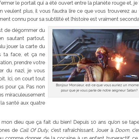
fermer le portail qui a été ouvert entre la planète rouge et, je
n veulent plus, il vous faudra lire ce que vous trouverez au f
ent connu pour sa subtilité et l’histoire est vraiment seconda
’est de dégommer du
 sautant partout.
lu jouer la carte du
ns ta face, et ça ne
ltration, prendre votre
r du nazi, je vous
t. Ici, on court tout
Bonjour Monsieur, est-ce que vous auriez un mome
ps pour ça. Pas non
pour que je vous parle de notre seigneur Satan?
nes miraculeusement
e la santé aux quatre
 mon dieu que ça fait du bien! Depuis 10 ans qu’on se tap
lones de
Call Of Duty,
c’est rafraîchissant. Jouer à
Doom
, c’
u comme donner de la cocaïne à un enfant hyperactif, ce 