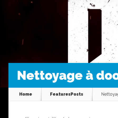
Nettoyage à do
Home
FeaturesPosts
Nettoya