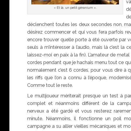
va
« Et là, un petit géranium ».
dé
de
déclenchent toutes les deux secondes non, mais 
désirez commencer et qui vous fera parfois reve
encore trouver quelle porte à été ouverte par vo
seuls à m’intéresser à l’audio, mais là c’est la ce
laissez-moi en paix à la fin). L’amateur de meta
cordes pendant que je hachais menu tout ce qui 
normalement c’est 6 cordes, pour vous dire à q
les riffs que l’on a connu à l’époque, modernis
Comme tout le reste.
Le multijoueur mériterait presque un test à part
complet et néanmoins différent de la camp
nerveux a été gardé et vous resterez raremen
minute. Néanmoins, il fonctionne un poil mo
campagne a su allier vieilles mécaniques et mod