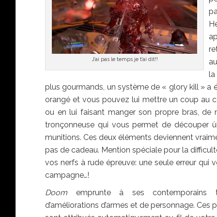
pa
H
ap
r
J’ai pas le temps je t’ai dit!!
au
la
plus gourmands, un système de « glory kill » a é
orangé et vous pouvez lui mettre un coup au cor
ou en lui faisant manger son propre bras, de
tronçonneuse qui vous permet de découper übe
munitions. Ces deux éléments deviennent vraiment
pas de cadeau. Mention spéciale pour la difficu
vos nerfs à rude épreuve: une seule erreur qui 
campagne…!
Doom
emprunte à ses contemporains 
d’améliorations d’armes et de personnage. Ces po