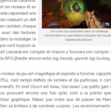
 génocide sataniste,
nt les niveaux et en
sède cependant une
en réalisant un défi
ones cachées, chaque
Les runes vous propulsent dans un challenge
 avec des textures
chronométré vous permettant d’acquérir de nouvell
dans la nostalgie, la
habilités facultatives.
ue sont toujours là,
te)! L’arsenal est complet et chacun y trouvera son compte, 
 le BFG (j’hésite encore entre
big friendly giant
et
big fucking
 moteur du jeu est magnifique et exploite à fond les capacit
 PS4, c’est rempli d’effets de lumière et de particules ô co
mersifs. En bref
Doom
est beau, très beau! Les petits gars
us prouvent encore une fois qu’ils sont à la pointe que
teur graphique. N’allez pas croire que de passer de Mar
fers se limitera à de sombres couloirs. Les environnements