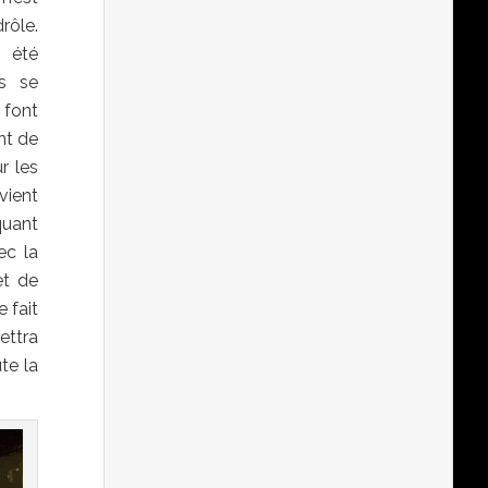
rôle.
 été
as se
font
nt de
r les
vient
quant
ec la
et de
 fait
ettra
te la