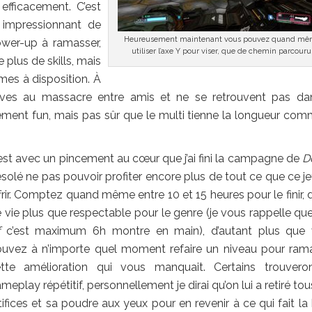
efficacement. C’est
 impressionnant de
Heureusement maintenant vous pouvez quand m
ower-up à ramasser,
utiliser l’axe Y pour viser, que de chemin parcouru
 plus de skills, mais
rmes à disposition. À
ives au massacre entre amis et ne se retrouvent pas da
ment fun, mais pas sûr que le multi tienne la longueur com
est avec un pincement au cœur que j’ai fini la campagne de
D
solé ne pas pouvoir profiter encore plus de tout ce que ce je
frir. Comptez quand même entre 10 et 15 heures pour le finir, 
 vie plus que respectable pour le genre (je vous rappelle qu
c’est maximum 6h montre en main), d’autant plus que
uvez à n’importe quel moment refaire un niveau pour ram
tte amélioration qui vous manquait. Certains trouvero
meplay répétitif, personnellement je dirai qu’on lui a retiré to
tifices et sa poudre aux yeux pour en revenir à ce qui fait la