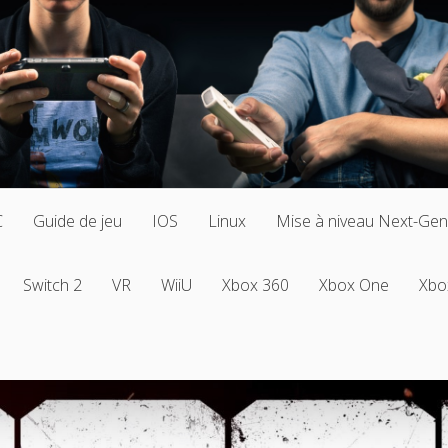
C
Guide de jeu
IOS
Linux
Mise à niveau Next-Gen
Switch 2
VR
WiiU
Xbox 360
Xbox One
Xbo