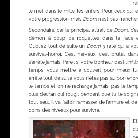
re
le met dans le mille, les enfers. Pour ceux qui e
votre progression, mais
Doom
n’est pas franchem
Secondaire, car le principal attrait de
Doom
, c
démon à coup de roquettes dans la face en
Oubliez tout de suite un
Doom 3
raté qui a vou
survival-horror. C’est nerveux, c’est brutal, da
s’arrête jamais. Pareil si votre bonheur c’est l’infi
temps, vous mettre à couvert pour mieux tue
arrête tout de suite vous n’êtes pas au bon endroi
le temps et on ne recharge jamais, pas le tem
plus d’écran qui rougit pendant que tu te soig
tout seul, il va falloir ramasser de l’armure et d
coins des niveaux pour survivre.
Et
c
pe