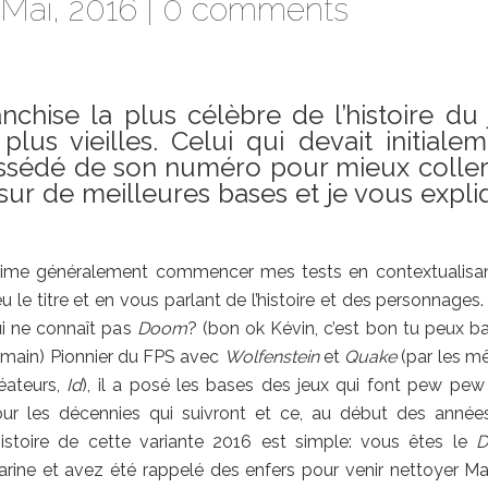
Mai, 2016 |
0 comments
nchise la plus célèbre de l’histoire du
us vieilles. Celui qui devait initiale
ssédé de son numéro pour mieux coller
 sur de meilleures bases et je vous expl
aime généralement commencer mes tests en contextualisa
u le titre et en vous parlant de l’histoire et des personnages.
i ne connaît pas
Doom
? (bon ok Kévin, c’est bon tu peux ba
 main) Pionnier du FPS avec
Wolfenstein
et
Quake
(par les 
éateurs,
Id
), il a posé les bases des jeux qui font pew pe
ur les décennies qui suivront et ce, au début des année
histoire de cette variante 2016 est simple: vous êtes le
rine et avez été rappelé des enfers pour venir nettoyer Ma