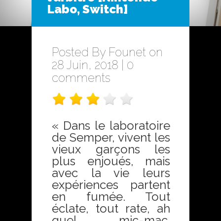
Labo, Switch]
Posted By
Founet
on
28 Juin, 2018 |
0
comments
« Dans le laboratoire
de Semper, vivent les
vieux garçons les
plus enjoués, mais
avec la vie leurs
expériences partent
en fumée. Tout
éclate, tout rate, ah
quel mic-mac.