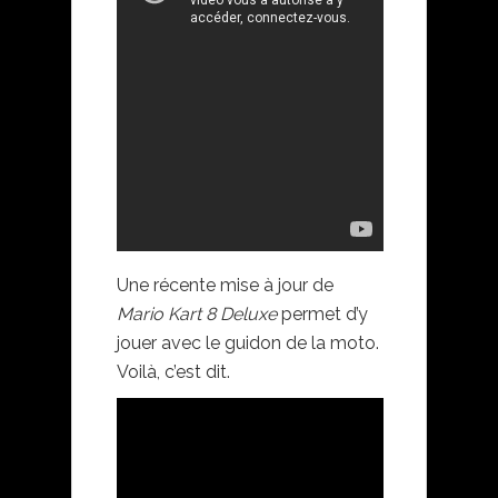
Une récente mise à jour de
Mario Kart 8 Deluxe
permet d’y
jouer avec le guidon de la moto.
Voilà, c’est dit.