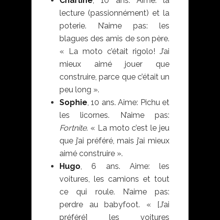
Charline
, 10 ans. Aime: la
lecture (passionnément) et la
poterie. N’aime pas: les
blagues des amis de son père.
« La moto c’était rigolo! J’ai
mieux aimé jouer que
construire, parce que c’était un
peu long ».
Sophie
, 10 ans. Aime: Pichu et
les licornes. N’aime pas:
Fortnite
. « La moto c’est le jeu
que j’ai préféré, mais j’ai mieux
aimé construire ».
Hugo
, 6 ans. Aime: les
voitures, les camions et tout
ce qui roule. N’aime pas:
perdre au babyfoot. « [J’ai
préféré] les voitures