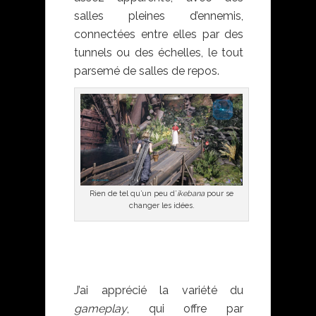
salles pleines d’ennemis,
connectées entre elles par des
tunnels ou des échelles, le tout
parsemé de salles de repos.
Rien de tel qu’un peu d’
ikebana
pour se
changer les idées.
Final Fantasy VII
remake
J’ai apprécié la variété du
gameplay
, qui offre par