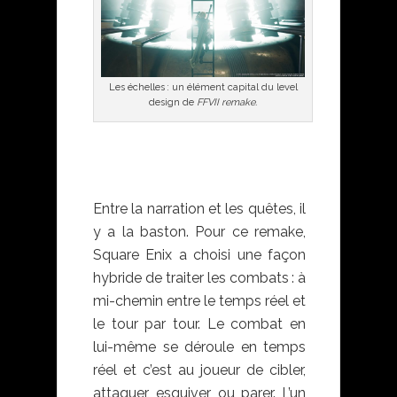
Les échelles : un élément capital du level
design de
FFVII remake.
Final Fantasy VII
remake
Entre la narration et les quêtes, il
y a la baston. Pour ce remake,
Square Enix a choisi une façon
hybride de traiter les combats : à
mi-chemin entre le temps réel et
le tour par tour. Le combat en
lui-même se déroule en temps
réel et c’est au joueur de cibler,
attaquer, esquiver ou parer. L’un