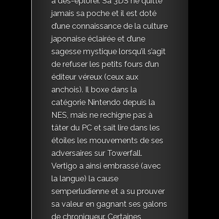
à dés-éplorer. Sa 3DS ne quitte
jamais sa poche et il est doté
d’une connaissance de la culture
japonaise éclairée et d’une
sagesse mystique lorsqu’il s’agit
de refuser les petits fours d’un
éditeur véreux (ceux aux
anchois). Il boxe dans la
catégorie Nintendo depuis la
NES, mais ne rechigne pas à
tâter du PC et sait lire dans les
étoiles les mouvements de ses
adversaires sur Towerfall.
Vertigo a ainsi embrassé (avec
la langue) la cause
semperludienne et a su prouver
sa valeur en gagnant ses galons
de chroniqueur. Certaines