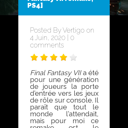
PS4]
Posted By
Vertigo
on
4 Juin, 2020 |
0
comments
Final Fantasy VII
a été
pour une génération
de joueurs la porte
d’entrée vers les jeux
de rôle sur console. Il
paraît que tout le
monde l’attendait,
mais pour moi ce
remake est le