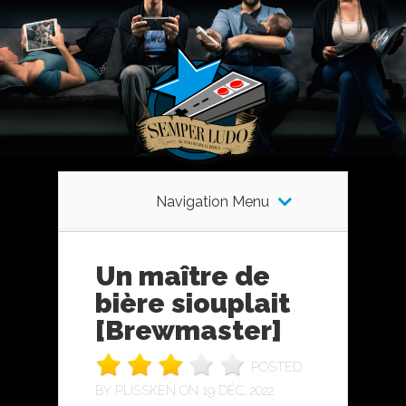
Navigation Menu
Un maître de
bière siouplait
[Brewmaster]
POSTED
BY
PLISSKEN
ON 19 DÉC, 2022