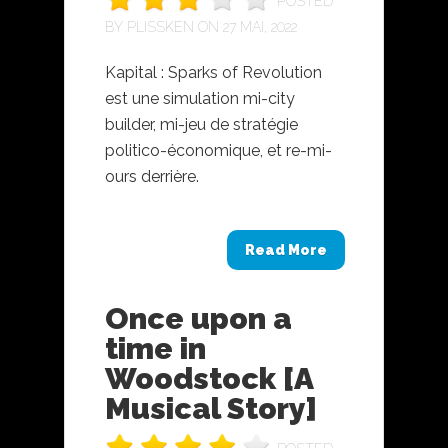
POSTED
BY
PLISSKEN
ON 27 MAI, 2022
Kapital : Sparks of Revolution
est une simulation mi-city
builder, mi-jeu de stratégie
politico-économique, et re-mi-
ours derrière.
Read More
Once upon a
time in
Woodstock [A
Musical Story]