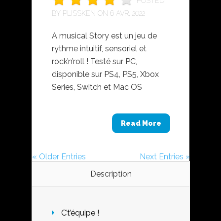
POSTED
BY
PLISSKEN
ON 6 AVR, 2022
A musical Story est un jeu de
rythme intuitif, sensoriel et
rock’n’roll ! Testé sur PC,
disponible sur PS4, PS5, Xbox
Series, Switch et Mac OS
Read More
« Older Entries
Next Entries »
Description
C’t’équipe !