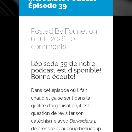
Épisode 39
Posted By
Founet
on
6 Juil, 2026 |
0
comments
L’épisode 39 de notre
podcast est disponible!
Bonne écoute!
Dans cet épisode où il fait
chaud et ça se sent dans la
qualité d'organisation, il est
question de revisiter son
catéchisme avec
Darksiders 2
,
de prendre beaucoup beaucoup