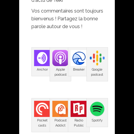
d'actu de Teiki
Vos commentaires sont toujours
bienvenus ! Partagez la bonne
parole autour de vous !
Anchor
Apple
Breaker
Google
podcast
podcast
Pocket
Podcast
Radio
Spotify
casts
Addict
Public