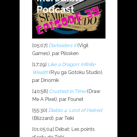
[05:07]
Darksiders II
(Vigil
Games), par Plissken
[17:29]
Like a Dragon: Infinite
Wealth
(Ryu ga Gotoku Studio),
par Dinomik
[40:58]
Crushed in Time
(Draw
Me A Pixel), par Founet
[55:30]
Diablo 4: Lord of Hatred
(Blizzard), par Teiki
[01:05:04] Débat: Les points