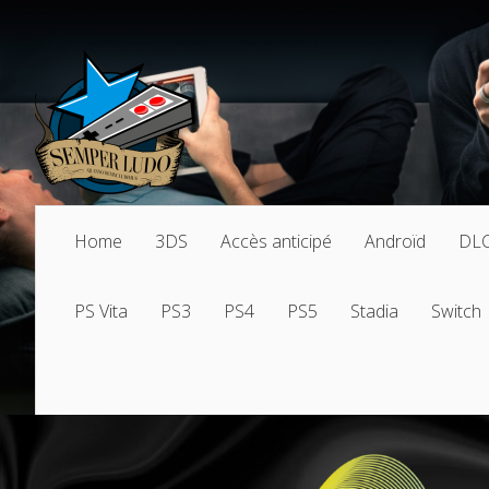
Home
3DS
Accès anticipé
Androïd
DL
PS Vita
PS3
PS4
PS5
Stadia
Switch