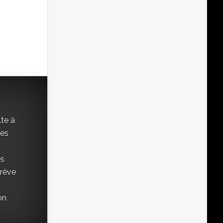
lte à
ées
es
 rêve
on