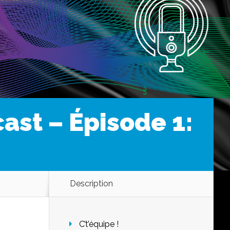
ast – Épisode 1:
Description
C’t’équipe !