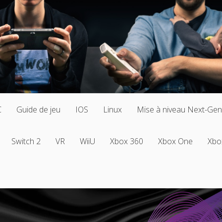
C
Guide de jeu
IOS
Linux
Mise à niveau Next-Gen
Switch 2
VR
WiiU
Xbox 360
Xbox One
Xbo