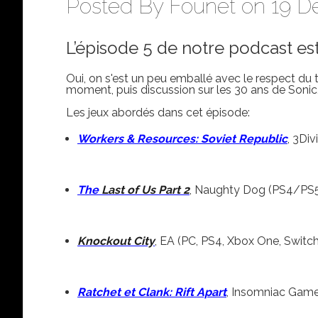
Posted By
Founet
on 19 Dé
L’épisode 5 de notre podcast es
Oui, on s'est un peu emballé avec le respect du 
moment, puis discussion sur les 30 ans de Sonic
Les jeux abordés dans cet épisode:
Workers & Resources: Soviet Republic
, 3Div
The
Last of Us Part 2
, Naughty Dog (PS4/PS
Knockout City
, EA (PC, PS4, Xbox One, Switch
Ratchet et Clank: Rift Apart
, Insomniac Game