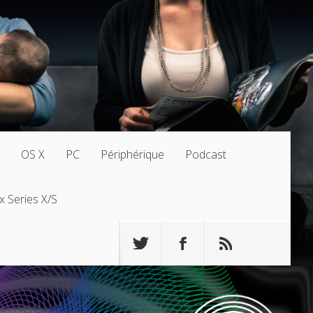
OS X
PC
Périphérique
Podcast
x Series X/S