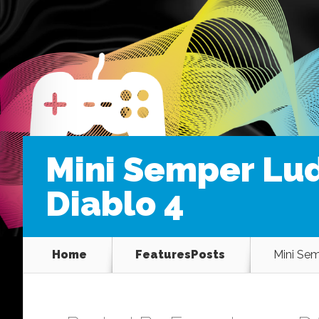
Mini Semper Lud
Diablo 4
Home
FeaturesPosts
Mini Sem