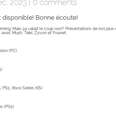
c, 2023 |
0 comments
t disponible! Bonne écoute!
timing. Mais ça valait le coup non? Présentations de nos jeux
, avec Mush, Teiki, Zyvon et Founet.
ision (PC)
5)
, PS5, Xbox Series X|S)
s (PS5)