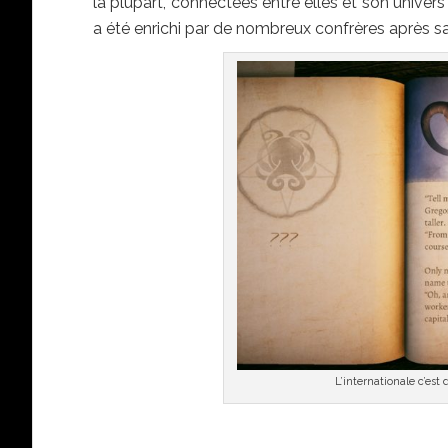
la plupart, connectées entre elles et son univers
a été enrichi par de nombreux confrères après s
L’internationale c’es