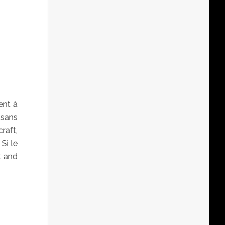
sent à
t sans
craft,
Si le
t and