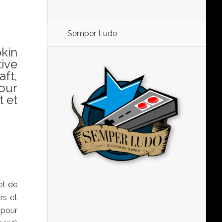
Semper Ludo
kin
ive
aft,
pour
t et
et de
rs et
 pour