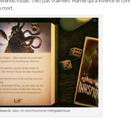
 étendu (ouais, c’est pas vraiment Marvel qui a inventé le con
a mort.
The Innsmouth case
t dépassé, pour un communisme intergalactique