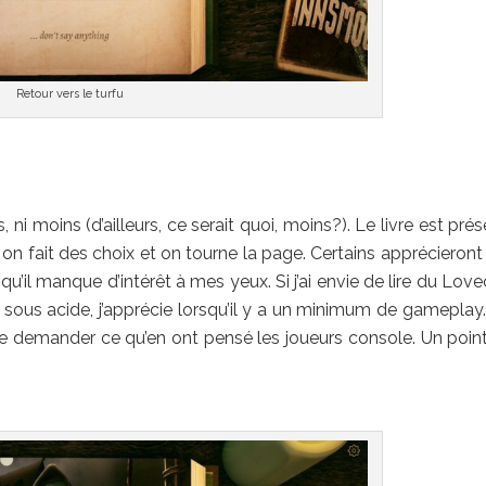
Retour vers le turfu
us, ni moins (d’ailleurs, ce serait quoi, moins?). Le livre est pré
is, on fait des choix et on tourne la page. Certains apprécieron
 qu’il manque d’intérêt à mes yeux. Si j’ai envie de lire du Love
sous acide, j’apprécie lorsqu’il y a un minimum de gameplay. 
e demander ce qu’en ont pensé les joueurs console. Un poin