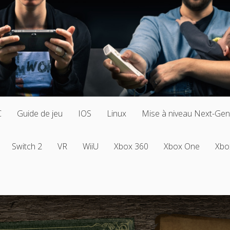
C
Guide de jeu
IOS
Linux
Mise à niveau Next-Gen
Switch 2
VR
WiiU
Xbox 360
Xbox One
Xbo