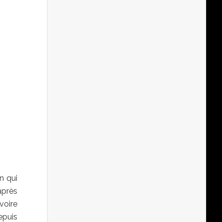
n qui
après
voire
epuis