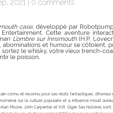
p, 2021 |
0 comments
smouth case
, développé par Robotpump
ntertainment. Cette aventure interact
roman
L’ombre sur Innsmouth
(H.P. Lovecr
r, abominations et humour se côtoient, 
s, sortez le whisky, votre vieux trench-coa
tir le poisson.
uth case
ain connu et reconnu pour ses récits fantastiques, d’horreur 
oménal sur la culture populaire et a influencé moult auteu
Alan Moore, John Carpenter et H.R. Giger. Ses histoires sont,