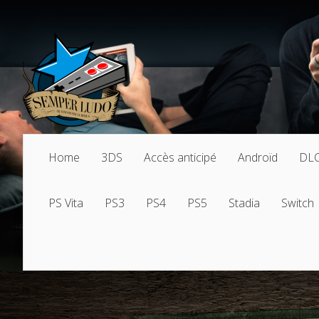
Home
3DS
Accès anticipé
Androïd
DL
PS Vita
PS3
PS4
PS5
Stadia
Switch