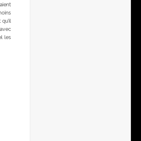
aient
moins
 qu’il
 avec
l les