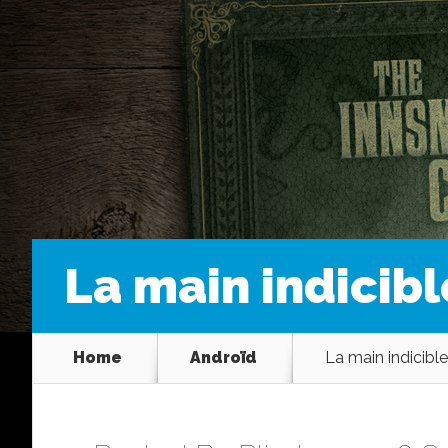
La main indicib
Home
Androïd
La main indicibl