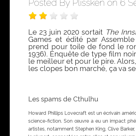
Posted By
Plissken
on 6 Se
Le 23 juin 2020 sortait
The Inn
Games et édité par Assemble E
prend pour toile de fond le 
1936). Enquête de type film noi
le meilleur et pour le pire. Alor
les clopes bon marché, ça va sen
Les spams de Cthulhu
the Innsmo
Howard Phillips Lovecraft est un écrivain améric
science-fiction. Son œuvre a eu un impact phén
artistes, notamment Stephen King, Clive Barker, 