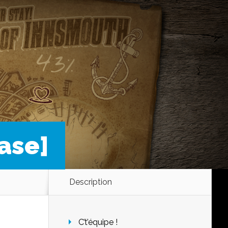
ase]
Description
C’t’équipe !