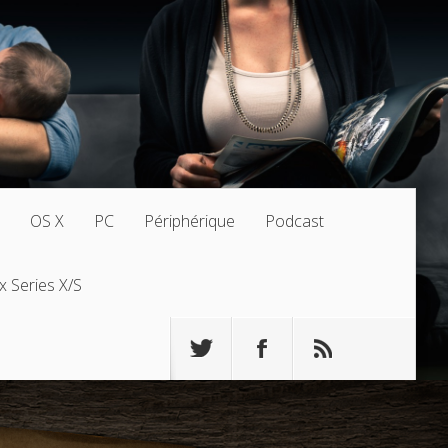
OS X
PC
Périphérique
Podcast
x Series X/S