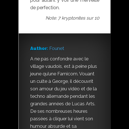
pour autant y voir une merveille
de perfection.
Note: 7 kryptonites sur 10
Author:
Founet
A ne pas confondre avec le
village vaudois, est à peine plus
jeune qu’une Famicom. Vouant
un culte à George, il découvrit
son amour du jeu vidéo et de la
techno allemande pendant les
grandes années de Lucas Arts.
De ses nombreuses heures
passées à cliquer lui vient son
humour absurde et sa