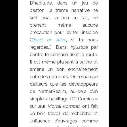
D’habitude, dans un jeu de
baston, la trame narrative ne
sert qu’à… à rien en fait, ne
prenant même aucune
précaution pour éviter l’insipide
(
Dead or Alive
, si tu nous
regardes…). Dans
Injustice
par
contre le scénario tient la route.
Il est même plaisant à suivre et
amène un bon enchaînement
entre les combats. On remarque
d’ailleurs que les développeurs
de NetherRealm, au-delà d’un
simple « habillage DC Comics »
sur leur
Mortal Kombat
, ont fait
un bon travail de recherche et
l’influence d’ouvrages comme