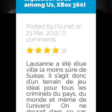
among Us, XBox 360)
Posted By
Founet
on
23 Mai, 2013 |
0
comments
Lausanne a été élue
ville la moins sûre de
Suisse. Il s’agit donc
d’un terrain de jeu
idéal pour tous les
criminels du pays, du
monde et même de
l’univers! On ne
devrait dans ce cas