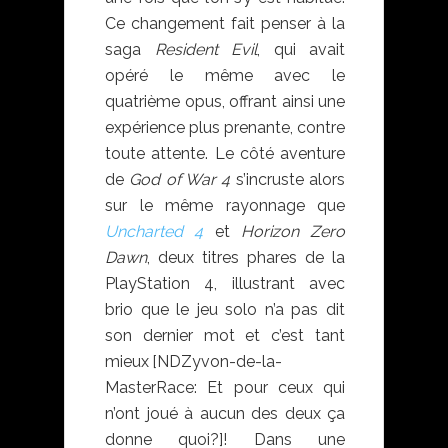
Ce changement fait penser à la
saga
Resident Evil
, qui avait
opéré le même avec le
quatrième opus, offrant ainsi une
expérience plus prenante, contre
toute attente. Le côté aventure
de
God of War 4
s’incruste alors
sur le même rayonnage que
Uncharted 4
et
Horizon Zero
Dawn
, deux titres phares de la
PlayStation 4, illustrant avec
brio que le jeu solo n’a pas dit
son dernier mot et c’est tant
mieux [NDZyvon-de-la-
MasterRace: Et pour ceux qui
n’ont joué à aucun des deux ça
donne quoi?]! Dans une