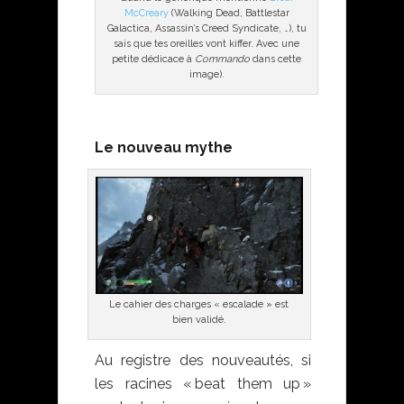
McCreary
(Walking Dead, Battlestar
Galactica, Assassin’s Creed Syndicate, …), tu
sais que tes oreilles vont kiffer. Avec une
petite dédicace à
Commando
dans cette
image).
Le nouveau mythe
Le cahier des charges « escalade » est
bien validé.
Au registre des nouveautés, si
les racines « beat them up »