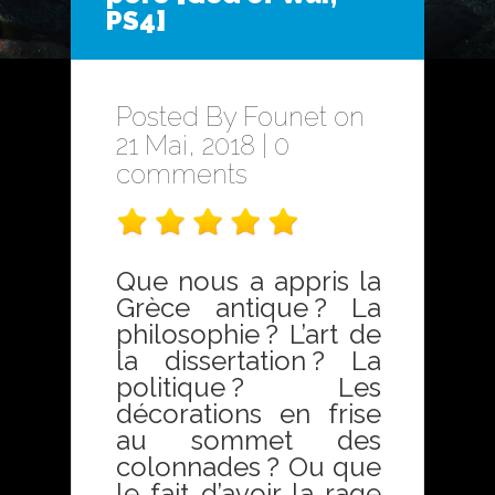
PS4]
Posted By
Founet
on
21 Mai, 2018 |
0
comments
Que nous a appris la
Grèce antique ? La
philosophie ? L’art de
la dissertation ? La
politique ? Les
décorations en frise
au sommet des
colonnades ? Ou que
le fait d’avoir la rage