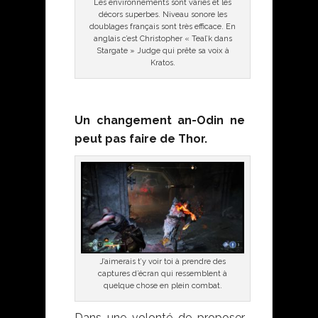
Les environnements sont variés et les
décors superbes. Niveau sonore les
doublages français sont très efficace. En
anglais c’est Christopher « Teal’k dans
Stargate » Judge qui prête sa voix à
Kratos.
Un changement an-Odin ne
peut pas faire de Thor.
J’aimerais t’y voir toi à prendre des
captures d’écran qui ressemblent à
quelque chose en plein combat.
Dans une volonté de proposer