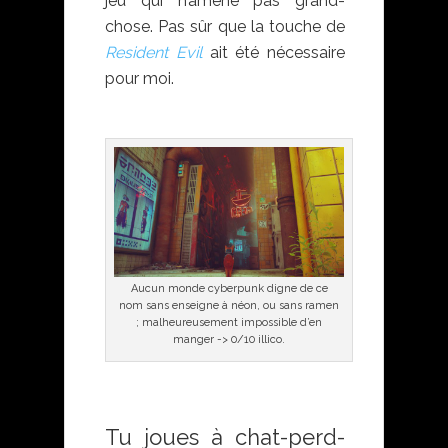
jeu qui n’amène pas grand-
chose. Pas sûr que la touche de
Resident Evil
ait été nécessaire
pour moi.
Aucun monde cyberpunk digne de ce
nom sans enseigne à néon, ou sans ramen
; malheureusement impossible d’en
manger -> 0/10 illico.
Tu joues à chat-perd-