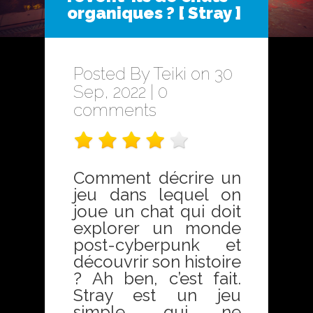
organiques ? [ Stray ]
Posted By
Teiki
on 30
Sep, 2022 |
0
comments
Comment décrire un
jeu dans lequel on
joue un chat qui doit
explorer un monde
post-cyberpunk et
découvrir son histoire
? Ah ben, c’est fait.
Stray est un jeu
simple, qui ne