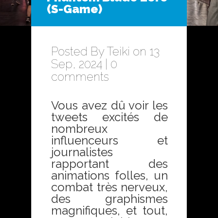
(S-Game)
Posted By
Teiki
on 13
Sep, 2024 |
0
comments
Vous avez dû voir les
tweets excités de
nombreux
influenceurs et
journalistes
rapportant des
animations folles, un
combat très nerveux,
des graphismes
magnifiques, et tout,