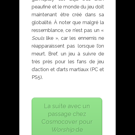
peaufiné et le monde du jeu doit
maintenant être créé dans sa
globalité. À noter que malgré la
ressemblance, ce n’est pas un «
Souls
like », car les ennemis ne
réapparaissent pas lorsque l’on
meurt.
Bref, un jeu à suivre de
très près pour les fans de jeu
d’action et d’arts martiaux (PC et
PS5).
La suite avec un
passage chez
Cosmocover pour
Worship
de