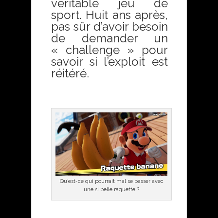
véritable jeu de
sport. Huit ans après,
pas sûr d’avoir besoin
de demander un
« challenge » pour
savoir si l’exploit est
réitéré.
Qu’est-ce qui pourrait mal se passer avec
une si belle raquette ?