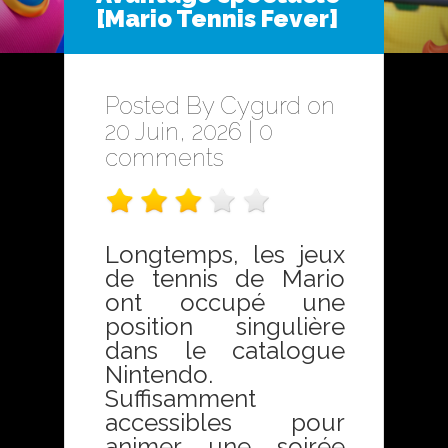
[Mario Tennis Fever]
Posted By
Cygurd
on
20 Juin, 2026 |
0
comments
Longtemps, les jeux
de tennis de Mario
ont occupé une
position singulière
dans le catalogue
Nintendo.
Suffisamment
accessibles pour
animer une soirée