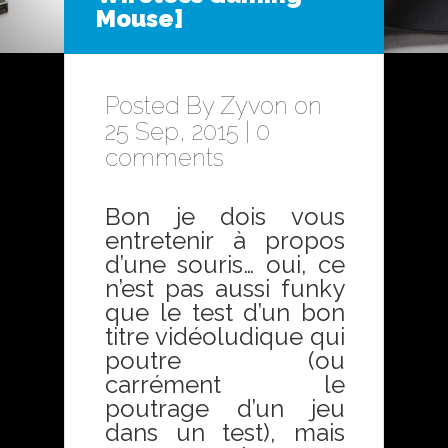
Mouse]
Posted By
Zyvon
on
25 Sep, 2015 |
0
comments
Bon je dois vous
entretenir à propos
d’une souris… oui, ce
n’est pas aussi funky
que le test d’un bon
titre vidéoludique qui
poutre (ou
carrément le
poutrage d’un jeu
dans un test), mais