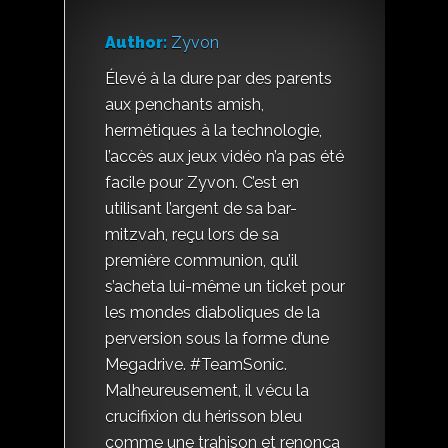
Author:
Zyvon
Élevé à la dure par des parents
aux penchants amish,
hermétiques à la technologie,
l’accès aux jeux vidéo n’a pas été
facile pour Zyvon. C’est en
utilisant l’argent de sa bar-
mitzvah, reçu lors de sa
première communion, qu’il
s’acheta lui-même un ticket pour
les mondes diaboliques de la
perversion sous la forme d’une
Megadrive. #TeamSonic.
Malheureusement, il vécu la
crucifixion du hérisson bleu
comme une trahison et renonça