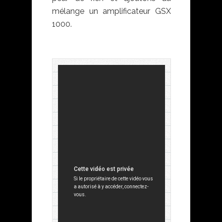
mélange un amplificateur GSX
1000.