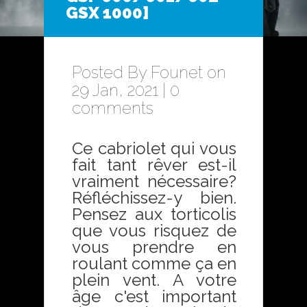
GSX 1000]
Posted By
Founet
on
29 Jan, 2021 |
0
comments
Ce cabriolet qui vous
fait tant rêver est-il
vraiment nécessaire?
Réfléchissez-y bien.
Pensez aux torticolis
que vous risquez de
vous prendre en
roulant comme ça en
plein vent. A votre
âge c'est important