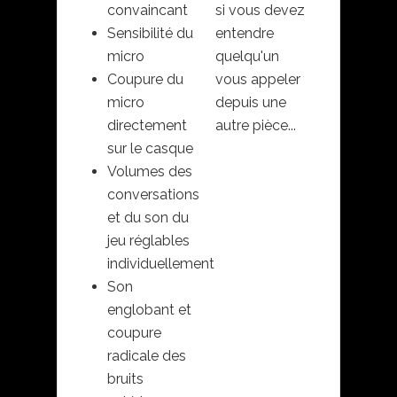
convaincant
si vous devez
Sensibilité du
entendre
micro
quelqu'un
Coupure du
vous appeler
micro
depuis une
directement
autre pièce...
sur le casque
GSP
Volumes des
600/601/602
conversations
+ GSX 1000
et du son du
jeu réglables
individuellement
Son
englobant et
coupure
radicale des
bruits