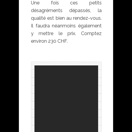
Une fois ces petits
désagréments dépassés, la
qualité est bien au rendez-vous.
Il faudra néanmoins également
y mettre le prix. Comptez
environ 230 CHF.