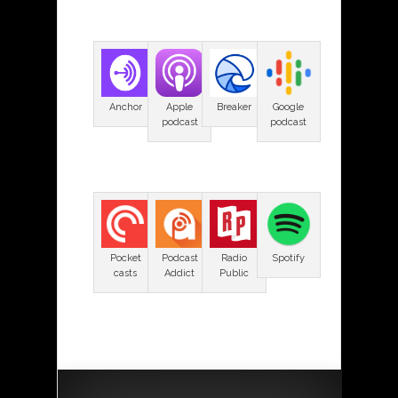
Anchor
Apple
Breaker
Google
podcast
podcast
Pocket
Podcast
Radio
Spotify
casts
Addict
Public