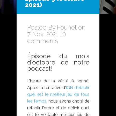
2021)
Posted By
Founet
on
7 Nov, 2021 |
0
comments
Épisode du mois
d'octobre de notre
podcast!
L'heure de la vérité à sonné!
Après la tentative d'
IGN d'établir
quel est le meilleur jeu de tous
les temps,
nous avons choisi de
rétablir l'ordre et de définir quel
est le véritable meilleur jeu de