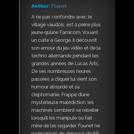
Author:
Founet
A ne pas confondre avec le
village vaudois, est à peine plus
jeune qu’une Famicom. Vouant
un culte à George, il découvrit
son amour du jeu vidéo et de la
techno allemande pendant les
grandes années de Lucas Arts.
De ses nombreuses heures
passées à cliquer lui vient son
humour absurde et sa
cleptomanie. Frappé d’une
mystérieuse malédiction, les
machines semblent se rebeller
lorsqu’il les manipule ou fait
mine de les regarder. Founet ne
roule jamais en-dessous de 88