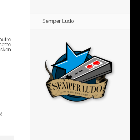
Semper Ludo
autre
cette
ssken
!