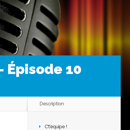
– Épisode 10
Description
C’t’équipe !