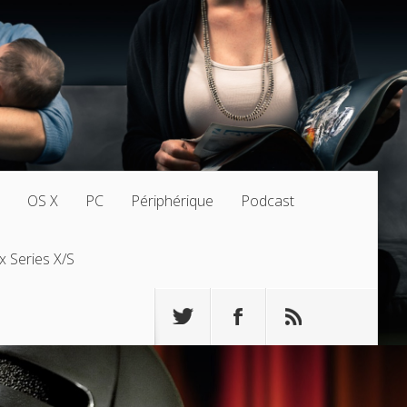
OS X
PC
Périphérique
Podcast
x Series X/S