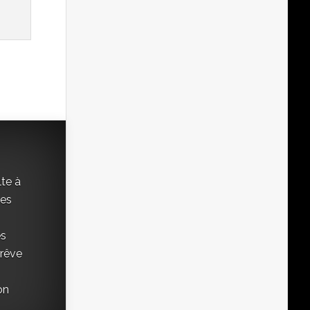
lte à
ées
es
 rêve
on