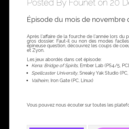
Posted By
Founet
on 20 Dé
Épisode du mois de novembre d
Après l'affaire de la fourche de l'année lors d
gros dossier: Faut-il ou non des modes faciles
épineuse question, découvrez les coups de coeur
et Zyon.
Les jeux abordés dans cet épisode:
Kena: Bridge of Spirits
, Ember Lab (PS4/5, PC
Spellcaster University
, Sneaky Yak Studio (PC,
Valheim
, Iron Gate (PC, Linux)
Vous pouvez nous écouter sur toutes les platef