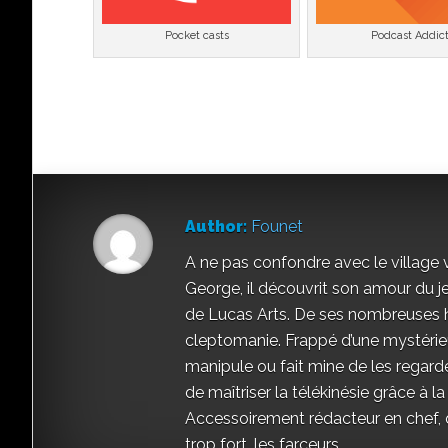
Pocket casts
Podcast Addic
Author:
Founet
A ne pas confondre avec le village 
George, il découvrit son amour du 
de Lucas Arts. De ses nombreuses h
cleptomanie. Frappé d’une mystérieu
manipule ou fait mine de les regarde
de maîtriser la télékinésie grâce à la
Accessoirement rédacteur en chef, qu
trop fort, les farceurs.