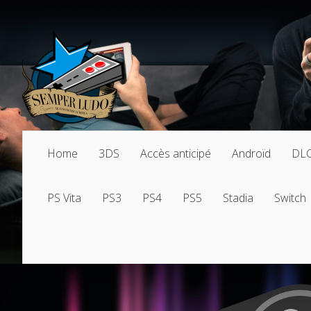
Home
3DS
Accès anticipé
Androïd
DL
PS Vita
PS3
PS4
PS5
Stadia
Switch