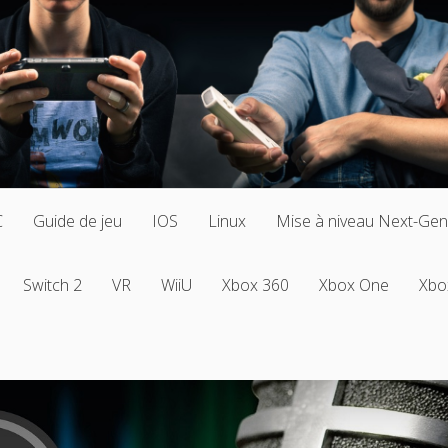
C
Guide de jeu
IOS
Linux
Mise à niveau Next-Gen
Switch 2
VR
WiiU
Xbox 360
Xbox One
Xbo