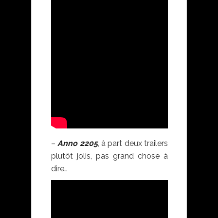
–
Anno 2205
, à part deux trailers
plutôt jolis, pas grand chose à
dire…