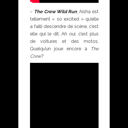
–
The Crew Wild Run
, Aisha est
tellement « so excited » qu’elle
a failli descendre de scène, c’est
elle qui le dit. Ah oui, c’est plus
de voitures et des motos.
Quelqu’un joue encore à
The
Crew
?