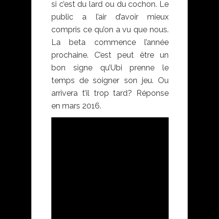
si c’est du lard ou du cochon. Le
public a l’air d’avoir mieux
compris ce qu’on a vu que nous.
La beta commence l’année
prochaine. C’est peut être un
bon signe qu’Ubi prenne le
temps de soigner son jeu. Ou
arrivera t’il trop tard? Réponse
en mars 2016.