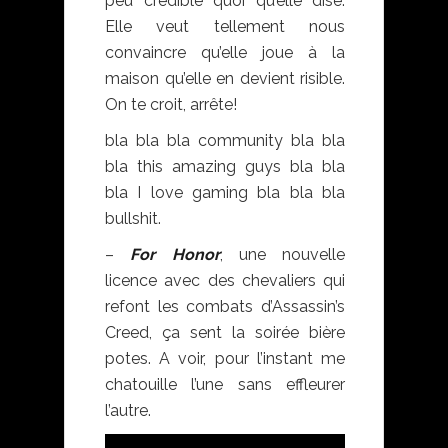
peu crédible quoi qu’elle dise.
Elle veut tellement nous
convaincre qu’elle joue à la
maison qu’elle en devient risible.
On te croit, arrête!
bla bla bla community bla bla
bla this amazing guys bla bla
bla I love gaming bla bla bla
bullshit.
–
For Honor
, une nouvelle
licence avec des chevaliers qui
refont les combats d’Assassin’s
Creed, ça sent la soirée bière
potes. A voir, pour l’instant me
chatouille l’une sans effleurer
l’autre.