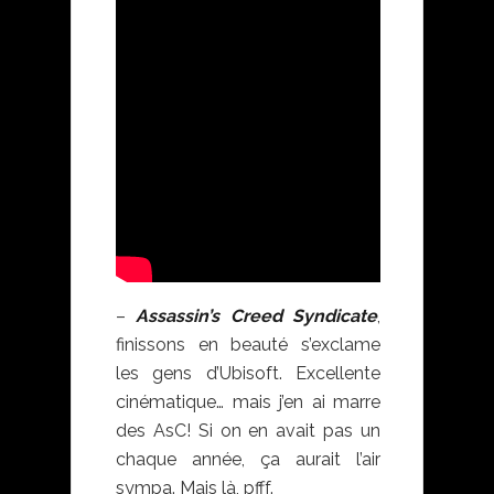
–
Assassin’s Creed Syndicate
,
finissons en beauté s’exclame
les gens d’Ubisoft. Excellente
cinématique… mais j’en ai marre
des AsC! Si on en avait pas un
chaque année, ça aurait l’air
sympa. Mais là, pfff.