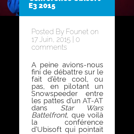
E3 2015
Posted By
Founet
on
17 Juin, 2015 |
0
comments
A peine avions-nous
fini de débattre sur le
fait d’être cool, ou
pas, en pilotant un
Snowspeeder entre
les pattes d’un AT-AT
dans
Star Wars
Battelfront,
que voilà
la conférence
d’Ubisoft qui pointait