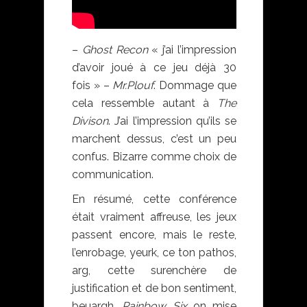
–
Ghost Recon
« j’ai l’impression
d’avoir joué à ce jeu déjà 30
fois » –
Mr.Plouf
. Dommage que
cela ressemble autant à
The
Divison
. J’ai l’impression qu’ils se
marchent dessus, c’est un peu
confus. Bizarre comme choix de
communication.
En résumé, cette conférence
était vraiment affreuse, les jeux
passent encore, mais le reste,
l’enrobage, yeurk, ce ton pathos,
arg, cette surenchère de
justification et de bon sentiment,
beuargh.
Rainbow Six
on mise