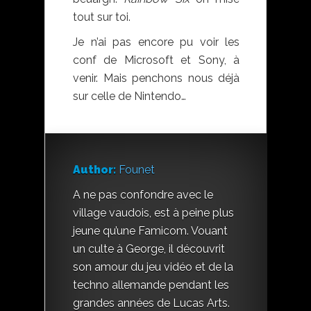
tout sur toi.
Je n’ai pas encore pu voir les
conf de Microsoft et Sony, à
venir. Mais penchons nous déjà
sur celle de Nintendo…
Author:
Founet
A ne pas confondre avec le
village vaudois, est à peine plus
jeune qu’une Famicom. Vouant
un culte à George, il découvrit
son amour du jeu vidéo et de la
techno allemande pendant les
grandes années de Lucas Arts.