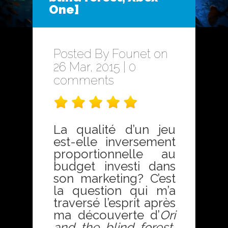
One]
Posted By
Founet
on
26 Mar, 2015 |
0
comments
La qualité d’un jeu
est-elle inversement
proportionnelle au
budget investi dans
son marketing? C’est
la question qui m’a
traversé l’esprit après
ma découverte d’
Ori
and the blind forest
,