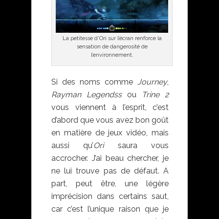
La petitesse d’Ori sur l’écran renforce la
sensation de dangerosité de
l’environnement.
Si des noms comme
Journey
,
Rayman Legendss
ou
Trine 2
vous viennent à l’esprit, c’est
d’abord que vous avez bon goût
en matière de jeux vidéo, mais
aussi qu’
Ori
saura vous
accrocher. J’ai beau chercher, je
ne lui trouve pas de défaut. A
part, peut être, une légère
imprécision dans certains saut,
car c’est l’unique raison que je