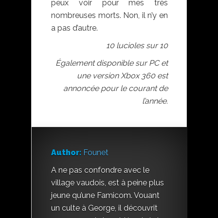
peux voir pour mes très
nombreuses morts. Non, il n’y en
a pas d’autre.
10 lucioles sur 10
Également disponible sur PC et
une version Xbox 360 est
annoncée pour le courant de
l’année.
Author:
Founet
A ne pas confondre avec le
village vaudois, est à peine plus
jeune qu’une Famicom. Vouant
un culte à George, il découvrit