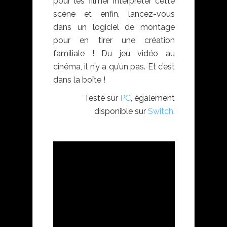
pour les filmer interpréter cette
scène et enfin, lancez-vous
dans un logiciel de montage
pour en tirer une création
familiale ! Du jeu vidéo au
cinéma, il n’y a qu’un pas. Et c’est
dans la boîte !
Testé sur
PC
, également
disponible sur
Switch
.