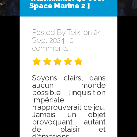
Space Marine 2 ]
Posted By
Teiki
on 24
Sep, 2024 |
0
comments
Soyons clairs, dans
aucun monde
possible l’inquisition
impériale
n’approuverait ce jeu.
Jamais un objet
provoquant autant
de plaisir et
d’émotions