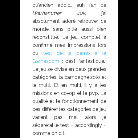
qu’ancien addic… euh fan de
Warhammer 40k
, j’ai
absolument adoré retrouver ce
monde sans pitié aussi bien
reconstitué. Le jeu complet a
confirmé mes impressions lors
du
test de la démo à la
Gamescom
: c’est fantastique.
Le jeu se divise en deux grandes
catégories, la campagne solo et
le multi. Et en multi, il y a les
missions en co-op et le pvp. La
qualité et le fonctionnement de
ces différentes catégories de jeu
varient pas mal, alors je
séparerai le test « accordingly »
comme on dit.