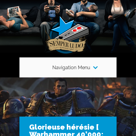
Navigation Menu
Glorieuse hérésie [
Warhammer 40’000: