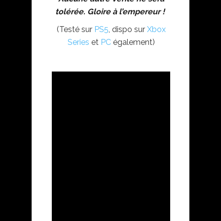
tolérée. Gloire à l’empereur !
(Testé sur
PS5
, dispo sur
Xbox
Series
et
PC
également)