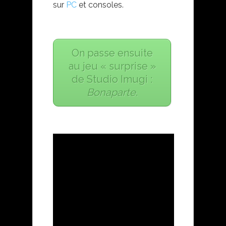
sur
PC
et consoles.
On passe ensuite
au jeu « surprise »
de Studio Imugi :
Bonaparte
.