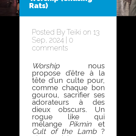
Rats)
Posted By
Teiki
on 13
Sep, 2024 |
0
comments
Worship
nous
propose d’être à la
tête d’un culte pour,
comme chaque bon
gourou, sacrifier ses
adorateurs à des
dieux obscurs. Un
rogue like qui
mélange
Pikmin
et
Cult of the Lamb
?